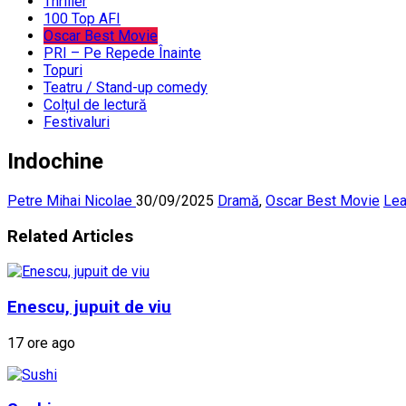
Thriller
100 Top AFI
Oscar Best Movie
PRI – Pe Repede Înainte
Topuri
Teatru / Stand-up comedy
Colțul de lectură
Festivaluri
Indochine
Petre Mihai Nicolae
30/09/2025
Dramă
,
Oscar Best Movie
Lea
Related Articles
Enescu, jupuit de viu
17 ore ago