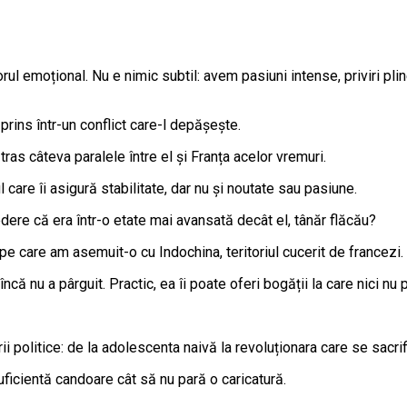
l emoțional. Nu e nimic subtil: avem pasiuni intense, priviri pline
 prins într-un conflict care-l depășește.
as câteva paralele între el și Franța acelor vremuri.
care îi asigură stabilitate, dar nu și noutate sau pasiune.
edere că era într-o etate mai avansată decât el, tânăr flăcău?
 pe care am asemuit-o cu Indochina, teritoriul cucerit de francezi.
că nu a pârguit. Practic, ea îi poate oferi bogății la care nici nu 
politice: de la adolescenta naivă la revoluționara care se sacrifi
uficientă candoare cât să nu pară o caricatură.