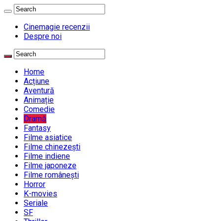
Cinemagie recenzii
Despre noi
Home
Acțiune
Aventură
Animație
Comedie
Dramă
Fantasy
Filme asiatice
Filme chinezești
Filme indiene
Filme japoneze
Filme românești
Horror
K-movies
Seriale
SF