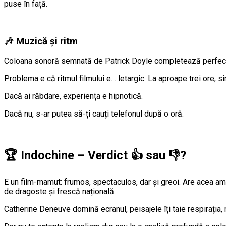
puse în față.
🎶 Muzică și ritm
Coloana sonoră semnată de Patrick Doyle completează perfect pa
Problema e că ritmul filmului e… letargic. La aproape trei ore, 
Dacă ai răbdare, experiența e hipnotică.
Dacă nu, s-ar putea să-ți cauți telefonul după o oră.
🏆
Indochine – Verdict
👍
sau
👎
?
E un film-mamut: frumos, spectaculos, dar și greoi. Are acea amb
de dragoste și frescă națională.
Catherine Deneuve domină ecranul, peisajele îți taie respirația, 