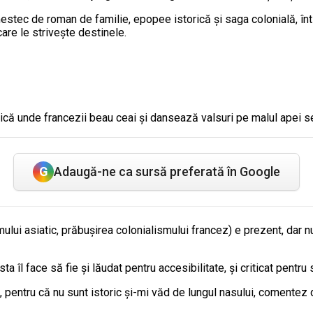
stec de roman de familie, epopee istorică și saga colonială, înti
care le strivește destinele.
otică unde francezii beau ceai și dansează valsuri pe malul apei 
G
Adaugă-ne ca sursă preferată în Google
lui asiatic, prăbușirea colonialismului francez) e prezent, dar nu 
sta îl face să fie și lăudat pentru accesibilitate, și criticat pentru 
, pentru că nu sunt istoric și-mi văd de lungul nasului, comentez