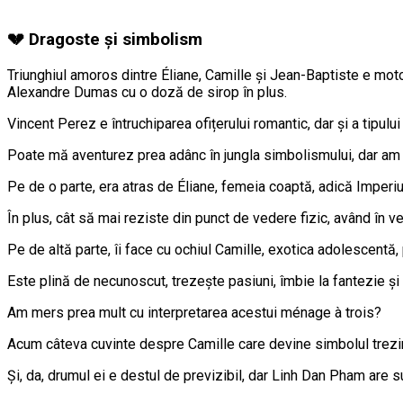
💔 Dragoste și simbolism
Triunghiul amoros dintre Éliane, Camille și Jean-Baptiste e motoru
Alexandre Dumas cu o doză de sirop în plus.
Vincent Perez e întruchiparea ofițerului romantic, dar și a tipului
Poate mă aventurez prea adânc în jungla simbolismului, dar am tr
Pe de o parte, era atras de Éliane, femeia coaptă, adică Imperiul 
În plus, cât să mai reziste din punct de vedere fizic, având în v
Pe de altă parte, îi face cu ochiul Camille, exotica adolescentă,
Este plină de necunoscut, trezește pasiuni, îmbie la fantezie și în
Am mers prea mult cu interpretarea acestui ménage à trois?
Acum câteva cuvinte despre Camille care devine simbolul trezirii 
Și, da, drumul ei e destul de previzibil, dar Linh Dan Pham are s