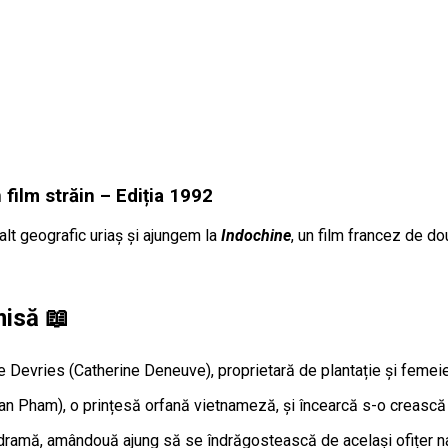
film străin – Ediția 1992
lt geografic uriaș și ajungem la
Indochine
, un film francez de do
misă
📖
ne Devries (Catherine Deneuve), proprietară de plantație și femeie
an Pham), o prințesă orfană vietnameză, și încearcă s-o crească
 fi dramă, amândouă ajung să se îndrăgostească de același ofițer 