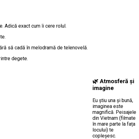
e. Adică exact cum îi cere rolul.
te.
r fără să cadă în melodramă de telenovelă.
rintre degete.
🌿 Atmosferă și
imagine
Eu știu una și bună,
imaginea este
magnifică. Peisajele
din Vietnam (filmate
în mare parte la fața
locului) te
copleșesc.