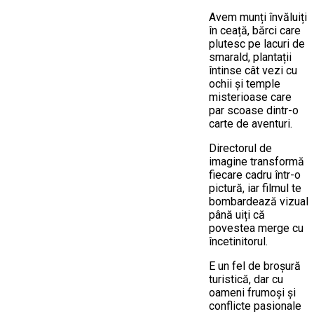
Avem munți învăluiți
în ceață, bărci care
plutesc pe lacuri de
smarald, plantații
întinse cât vezi cu
ochii și temple
misterioase care
par scoase dintr-o
carte de aventuri.
Directorul de
imagine transformă
fiecare cadru într-o
pictură, iar filmul te
bombardează vizual
până uiți că
povestea merge cu
încetinitorul.
E un fel de broșură
turistică, dar cu
oameni frumoși și
conflicte pasionale