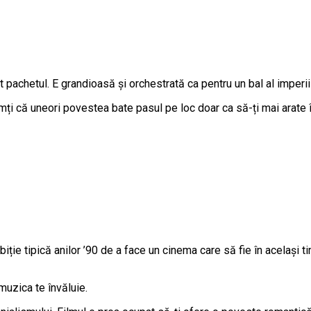
chetul. E grandioasă și orchestrată ca pentru un bal al imperiilo
simți că uneori povestea bate pasul pe loc doar ca să-ți mai arate
iție tipică anilor ’90 de a face un cinema care să fie în același t
muzica te învăluie.