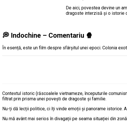
De aici, povestea devine un ame
dragoste interzisă și o istorie 
💭
Indochine – Comentariu
🍿
În esență, este un film despre sfârșitul unei epoci. Colonia ex
Contextul istoric (răscoalele vietnameze, începuturile comunismu
filtrat prin prisma unei povești de dragoste și familie.
Nu-ți dă lecții politice, ci îți vinde emoții și panorame istorice. A
Nu mă avânt mai serios în divagații pe seama situației din zonă