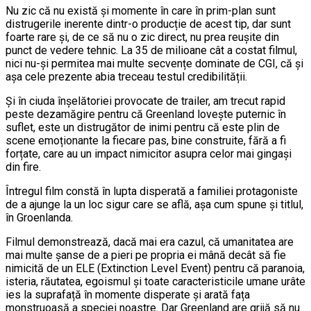
Nu zic că nu există și momente în care în prim-plan sunt
distrugerile inerente dintr-o producție de acest tip, dar sunt
foarte rare și, de ce să nu o zic direct, nu prea reușite din
punct de vedere tehnic. La 35 de milioane cât a costat filmul,
nici nu-și permitea mai multe secvențe dominate de CGI, că și
așa cele prezente abia treceau testul credibilității.
Și în ciuda înșelătoriei provocate de trailer, am trecut rapid
peste dezamăgire pentru că Greenland lovește puternic în
suflet, este un distrugător de inimi pentru că este plin de
scene emoționante la fiecare pas, bine construite, fără a fi
forțate, care au un impact nimicitor asupra celor mai gingași
din fire.
Întregul film constă în lupta disperată a familiei protagoniste
de a ajunge la un loc sigur care se află, așa cum spune și titlul,
în Groenlanda.
Filmul demonstrează, dacă mai era cazul, că umanitatea are
mai multe șanse de a pieri pe propria ei mână decât să fie
nimicită de un ELE (Extinction Level Event) pentru că paranoia,
isteria, răutatea, egoismul și toate caracteristicile umane urâte
ies la suprafață în momente disperate și arată fața
monstruoasă a speciei noastre. Dar Greenland are grijă să nu