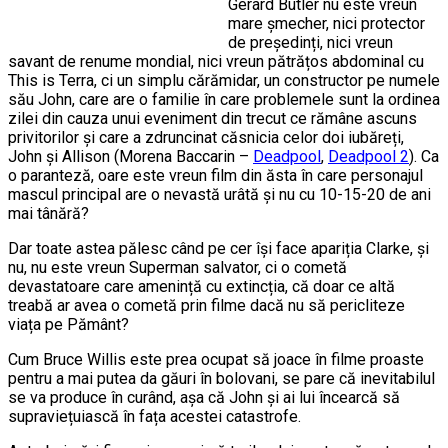
Gerard Butler nu este vreun
mare șmecher, nici protector
de președinți, nici vreun
savant de renume mondial, nici vreun pătrățos abdominal cu
This is Terra, ci un simplu cărămidar, un constructor pe numele
său John, care are o familie în care problemele sunt la ordinea
zilei din cauza unui eveniment din trecut ce rămâne ascuns
privitorilor și care a zdruncinat căsnicia celor doi iubăreți,
John și Allison (Morena Baccarin –
Deadpool
,
Deadpool 2
). Ca
o paranteză, oare este vreun film din ăsta în care personajul
mascul principal are o nevastă urâtă și nu cu 10-15-20 de ani
mai tânără?
Dar toate astea pălesc când pe cer își face apariția Clarke, și
nu, nu este vreun Superman salvator, ci o cometă
devastatoare care amenință cu extincția, că doar ce altă
treabă ar avea o cometă prin filme dacă nu să pericliteze
viața pe Pământ?
Cum Bruce Willis este prea ocupat să joace în filme proaste
pentru a mai putea da găuri în bolovani, se pare că inevitabilul
se va produce în curând, așa că John și ai lui încearcă să
supraviețuiască în fața acestei catastrofe.