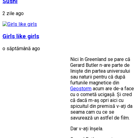
Sushi
2 zile ago
Girls like girls
o săptămână ago
Nici în Greenland se pare că
Gerard Butler n-are parte de
liniște din partea universului
sau naturii pentru că după
furtunile magnetice din
Geostorm
acum are de-a face
cu o cometă ucigașă. Și cred
că dacă m-aș opri aici cu
spicuitul din premisă v-ați da
seama cam cu ce se
savurează un astfel de film.
Dar v-ați înșela.