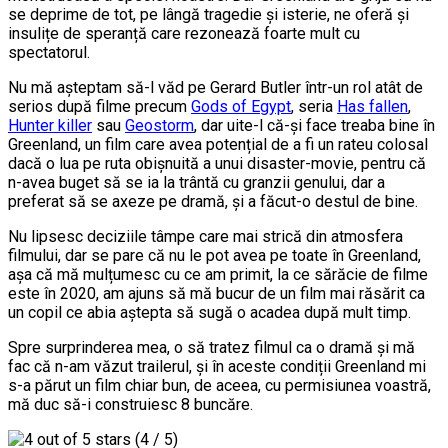
se deprime de tot, pe lângă tragedie și isterie, ne oferă și
insulițe de speranță care rezonează foarte mult cu
spectatorul.
Nu mă așteptam să-l văd pe Gerard Butler într-un rol atât de
serios după filme precum
Gods of Egypt
, seria
Has fallen
,
Hunter killer
sau
Geostorm
, dar uite-l că-și face treaba bine în
Greenland, un film care avea potențial de a fi un rateu colosal
dacă o lua pe ruta obișnuită a unui disaster-movie, pentru că
n-avea buget să se ia la trântă cu granzii genului, dar a
preferat să se axeze pe dramă, și a făcut-o destul de bine.
Nu lipsesc deciziile tâmpe care mai strică din atmosfera
filmului, dar se pare că nu le pot avea pe toate în Greenland,
așa că mă mulțumesc cu ce am primit, la ce sărăcie de filme
este în 2020, am ajuns să mă bucur de un film mai răsărit ca
un copil ce abia aștepta să sugă o acadea după mult timp.
Spre surprinderea mea, o să tratez filmul ca o dramă și mă
fac că n-am văzut trailerul, și în aceste condiții Greenland mi
s-a părut un film chiar bun, de aceea, cu permisiunea voastră,
mă duc să-i construiesc 8 buncăre.
(4 / 5)