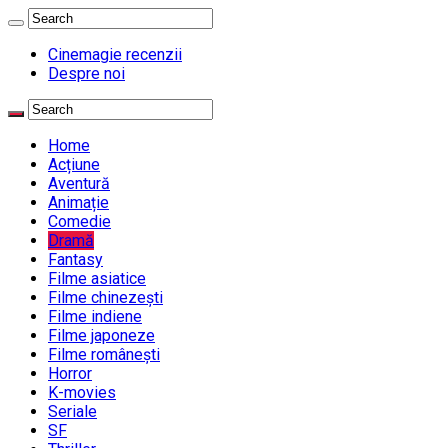
Cinemagie recenzii
Despre noi
Home
Acțiune
Aventură
Animație
Comedie
Dramă
Fantasy
Filme asiatice
Filme chinezești
Filme indiene
Filme japoneze
Filme românești
Horror
K-movies
Seriale
SF