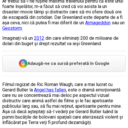
Ar trebui să-i fie rușine maximă trailerului pentru că este unul
foarte înșelător, m-a făcut să cred că voi asista la un
disaster-movie tâmp și distractiv care să-mi ofere două ore
de escapadă din cotidian. Dar Greenland este departe de a fi
așa ceva, nici că putea fi mai diferit de un
Armageddon
sau un
Geostorm
.
Imaginați-vă un
2012
din care eliminați 200 de milioane de
dolari din buget și drept rezultat va ieși Greenland.
G
Adaugă-ne ca sursă preferată în Google
Filmul regizat de Ric Roman Waugh, care a mai lucrat cu
Gerard Butler la
Angel has fallen
, este o dramă emoționantă
care nu se concentrează mai deloc pe aspectul vizual
distructiv care animă astfel de filme și le fac apetisante
publicului larg sau, să fiu mai reținut, apetisante pentru mine.
Așa că dacă așteptați să-l vedeți pe Gerard Butler luând la
pumni bucățile de bolovani spațiali care aterizează violent și
înflăcărat pe Terra veți fi profund dezamăgiți.