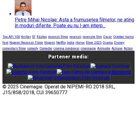
Petre Mihai Nicolae: Asta a frumusețea filmelor, ne ating
în moduri diferite. Poate eu nu l-am interp...
Top AFI 100
thriller
SF
Război
recenzii filme
recenzii
recenzie film
Oscar
October horror
fest
Nipemi Recenzii Filme
Nipemi
Netflix
India
Horror
filme 2025
Drama
Disney
comentarii filme
comedy
Comedie
cinema românesc
cinemagie
Animatie
Acțiune
Action
Partener media:
© 2025 Cinemagie. Operat de NIPEMI-RO 2018 SRL,
J15/858/2018, CUI 39650777