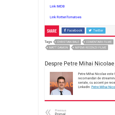
Link IMDB
Link RottenTomatoes
Facebook
Twitter
Share
Tags
CHRISTIAN BALE
COMENTARII FILME
MATT DAMON
NIPEMI RECENZII FILME
Despre Petre Mihai Nicolae
Petre Mihai Nicolae este f
recomandări de streaming 
seriale, cu accent pe rece
LinkedIn:
Petre Mihai Nic
Previous
Primal