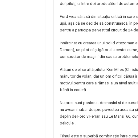
doi piloți, ci între doi producători de automo
Ford vrea să iasă din situația critică în care 
ușă, așa că se decide să construiască, în p
pentru a participa pe vestitul circuit de 24 d
Însărcinat cu crearea unui bolid vitezoman e
Damon), un pilot câștigător al acestei curse, d
constructor de mașini din cauza problemelo
Alături de el se află pilotul Ken Miles (Christ
mânuitor de volan, dar un om dificil, căruia î
motivul pentru care a rămas la un nivel mult 
frână în carieră.
Nu prea sunt pasionat de mașini și de cursele
nu aveam habar despre povestea aceasta și 
deplin de Ford v Ferrari sau Le Mans `66, cum
peliculei.
Filmul este o superbă combinație între curse 