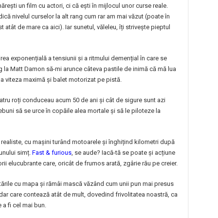
rești un film cu actori, ci că ești în mijlocul unor curse reale.
ică nivelul curselor la alt rang cum rar am mai văzut (poate în
atât de mare ca aici). Iar sunetul, văleleu, îți strivește pieptul
rea exponențială a tensiunii și a ritmului demențial în care se
ig la Matt Damon să-mi arunce câteva pastile de inimă că mă lua
a viteza maximă și balet motorizat pe pistă.
tru roți conduceau acum 50 de ani și cât de sigure sunt azi
buni să se urce în copăile alea mortale și să le piloteze la
 realiste, cu mașini turând motoarele și înghițind kilometri după
bunului simț.
Fast & furious
, se aude? Iacă-tă se poate și acțiune
rii elucubrante care, oricât de frumos arată, zgârie rău pe creier.
untările cu mapa și rămâi mască văzând cum unii pun mai presus
dar care contează atât de mult, dovedind frivolitatea noastră, ca
e a fi cel mai bun.