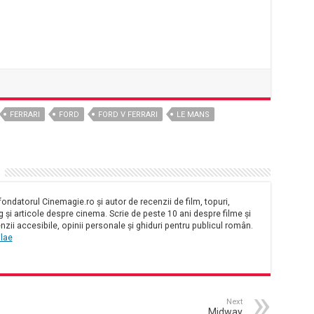
FERRARI
FORD
FORD V FERRARI
LE MANS
ondatorul Cinemagie.ro și autor de recenzii de film, topuri,
și articole despre cinema. Scrie de peste 10 ani despre filme și
nzii accesibile, opinii personale și ghiduri pentru publicul român.
olae
Next
Midway