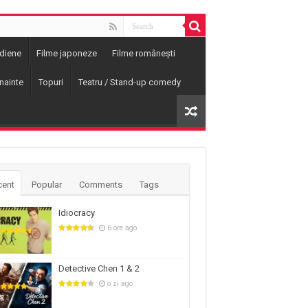
ndiene
Filme japoneze
Filme românești
nainte
Topuri
Teatru / Stand-up comedy
cent
Popular
Comments
Tags
Idiocracy
6 ore ago
Detective Chen 1 & 2
o zi ago