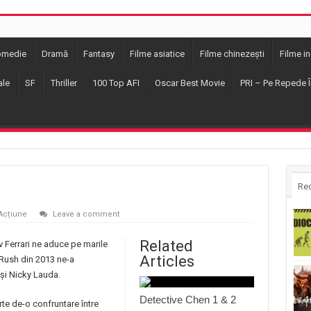
omedie
Dramă
Fantasy
Filme asiatice
Filme chinezești
Filme i
ale
SF
Thriller
100 Top AFI
Oscar Best Movie
PRI – Pe Repede Î
Re
Acțiune
Leave a comment
Related
v Ferrari ne aduce pe marile
Articles
 Rush din 2013 ne-a
și Nicky Lauda.
Detective Chen 1 & 2
rte de-o confruntare între