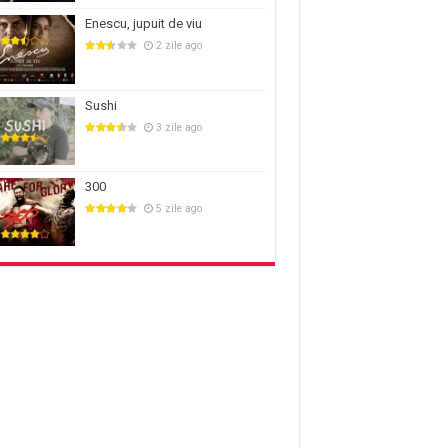
Enescu, jupuit de viu
2 zile ago
Sushi
3 zile ago
300
5 zile ago