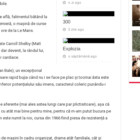
o zi ago
bile.
se află, falimentul bătând la
300
remieră, o mașină de curse
5 zile ago
e ore de la Le Mans.
ste Carroll Shelby (Matt
Explozia
ar devenit, la rândul lui,
o săptămână ago
r cardiace.
ian Bale), un excepțional
i sare rapid bujia când nu i se face pe plac și tocmai ăsta este
inferior potențialului său imens, caracterul coleric punându-i
 aferente (mai ales astea lungi care par plictisitoare), așa că
cu atât mai bine pentru mine, pentru că m-am putut bucura pe
 este numit la noi, cursa din 1966 fiind piesa de rezistență a
de mașini în cadru organizat, drame atât familiale, cât și