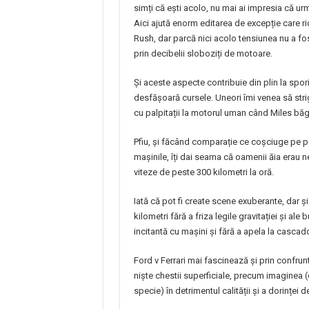
simți că ești acolo, nu mai ai impresia că urmă
Aici ajută enorm editarea de excepție care rid
Rush, dar parcă nici acolo tensiunea nu a fost 
prin decibelii sloboziți de motoare.
Și aceste aspecte contribuie din plin la spori
desfășoară cursele. Uneori îmi venea să str
cu palpitații la motorul uman când Miles băg
Pfiu, și făcând comparație ce coșciuge pe pa
mașinile, îți dai seama că oamenii ăia erau ne
viteze de peste 300 kilometri la oră.
Iată că pot fi create scene exuberante, dar și
kilometri fără a friza legile gravitației și ale 
incitantă cu mașini și fără a apela la cascado
Ford v Ferrari mai fascinează și prin confr
niște chestii superficiale, precum imaginea (
specie) în detrimentul calității și a dorinței d