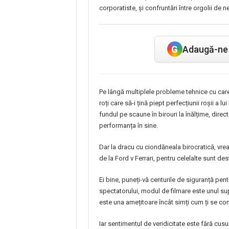
corporatiste, și confruntări între orgolii de nec
G
Adaugă-ne 
Pe lângă multiplele probleme tehnice cu care
roți care să-i țină piept perfecțiunii roșii a l
fundul pe scaune în birouri la înălțime, dire
performanța în sine.
Dar la dracu cu ciondăneala birocratică, vreau
de la Ford v Ferrari, pentru celelalte sunt dest
Ei bine, puneți-vă centurile de siguranță pen
spectatorului, modul de filmare este unul sup
este una amețitoare încât simți cum ți se co
Iar sentimentul de veridicitate este fără cusur