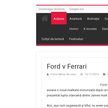
Cinemagie recenzii
Despre noi
Acțiune
Aventură
Animație
C
Horror
K-movies
Seri
Colțul de lectură
Festivaluri
Ford v Ferrari
Petre Mihai Nicolae
16/11/2019
Ford 
ecrane o nouă rivalitate motorizată după ce
prezentat lupta crâncenă dintre James Hunt 
Aici, așa cum sugerează și titlul, nu avem pa