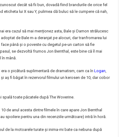
cunoscut decât să fii bun, dovadă fiind brandurile de orice fel
nd eticheta lui X sau Y, pulimea dă buluc să le cumpere că nah,
ă mai era cazul să mai menționez asta, Bale și Damon strălucesc
 adoptat de Bale m-a deranjat pe alocuri, dar tranfromarea lui
 face până și o poveste cu degetul pe-un carton să fie
n pasul, se dezvoltă frumos Jon Bernthal, este bine că îl mai
l în mână.
rri era o picătură suplimentară de dramatism, cam ca în
Logan
,
i aș fi băgat în rezervorul filmului un kerosen de 10, dar cobor
și spală toate păcatele după The Woverine.
10 de anul acesta dintre filmele în care apare Jon Bernthal
au spoilere pentru una din recenziile următoare) intră în horă.
ul de la motoarele turate și inima-mi bate ca nebuna după