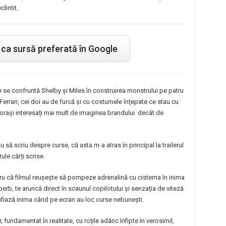
lintit.
ca sursă preferată în Google
 se confruntă Shelby și Miles în construirea monstrului pe patru
ui Ferrari, cei doi au de furcă și cu costumele înțepate ce stau cu
ctorași interesați mai mult de imaginea brandului decât de
 să scriu despre curse, că asta m-a atras în principal la trailerul
ule cărți scrise.
tru că filmul reușește să pompeze adrenalină cu cisterna în inima
erb, te aruncă direct în scaunul copilotului și senzația de viteză
nfiază inima când pe ecran au loc curse nebunești.
, fundamentat în realitate, cu roțile adânc înfipte în verosimil,