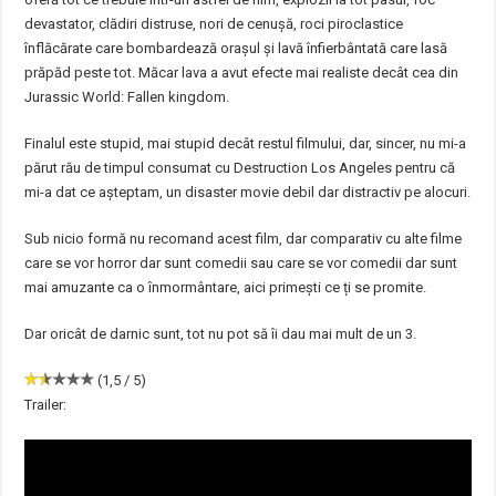
devastator, clădiri distruse, nori de cenușă, roci piroclastice
înflăcărate care bombardează orașul și lavă înfierbântată care lasă
prăpăd peste tot. Măcar lava a avut efecte mai realiste decât cea din
Jurassic World: Fallen kingdom.
Finalul este stupid, mai stupid decât restul filmului, dar, sincer, nu mi-a
părut rău de timpul consumat cu Destruction Los Angeles pentru că
mi-a dat ce așteptam, un disaster movie debil dar distractiv pe alocuri.
Sub nicio formă nu recomand acest film, dar comparativ cu alte filme
care se vor horror dar sunt comedii sau care se vor comedii dar sunt
mai amuzante ca o înmormântare, aici primești ce ți se promite.
Dar oricât de darnic sunt, tot nu pot să îi dau mai mult de un 3.
(1,5 / 5)
Trailer: