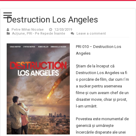
Destruction Los Angeles
Petre Mihai Nicolae
12/03/2019
Acțiune
,
PRI - Pe Repede Înainte
Leave a comment
PRI 010 – Destruction Los
Angeles
Știam de la început că
Destruction Los Angeles va fi
o porcărie de film, dar cum I`m
a sucker pentru asemenea
filme și cum aveam chef de un
disaster movie, chiar și prost,
l-am urmărit.
Povestea este monumental de
generică și urmărește
încercările disperate ale unei