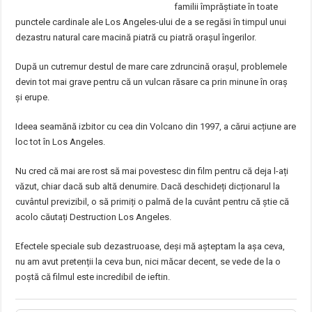
familii împrăștiate în toate
punctele cardinale ale Los Angeles-ului de a se regăsi în timpul unui
dezastru natural care macină piatră cu piatră orașul îngerilor.
După un cutremur destul de mare care zdruncină orașul, problemele
devin tot mai grave pentru că un vulcan răsare ca prin minune în oraș
și erupe.
Ideea seamănă izbitor cu cea din Volcano din 1997, a cărui acțiune are
loc tot în Los Angeles.
Nu cred că mai are rost să mai povestesc din film pentru că deja l-ați
văzut, chiar dacă sub altă denumire. Dacă deschideți dicționarul la
cuvântul previzibil, o să primiți o palmă de la cuvânt pentru că știe că
acolo căutați Destruction Los Angeles.
Efectele speciale sub dezastruoase, deși mă așteptam la așa ceva,
nu am avut pretenții la ceva bun, nici măcar decent, se vede de la o
poștă că filmul este incredibil de ieftin.