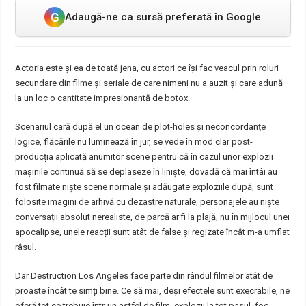
G
Adaugă-ne ca sursă preferată în Google
Actoria este și ea de toată jena, cu actori ce își fac veacul prin roluri
secundare din filme și seriale de care nimeni nu a auzit și care adună
la un loc o cantitate impresionantă de botox.
Scenariul cară după el un ocean de plot-holes și neconcordanțe
logice, flăcările nu luminează în jur, se vede în mod clar post-
producția aplicată anumitor scene pentru că în cazul unor explozii
mașinile continuă să se deplaseze în liniște, dovadă că mai întâi au
fost filmate niște scene normale și adăugate exploziile după, sunt
folosite imagini de arhivă cu dezastre naturale, personajele au niște
conversații absolut nerealiste, de parcă ar fi la plajă, nu în mijlocul unei
apocalipse, unele reacții sunt atât de false și regizate încât m-a umflat
râsul.
Dar Destruction Los Angeles face parte din rândul filmelor atât de
proaste încât te simți bine. Ce să mai, deși efectele sunt execrabile, ne
oferă tot ce trebuie într-un astfel de film, explozii la tot pasul, foc