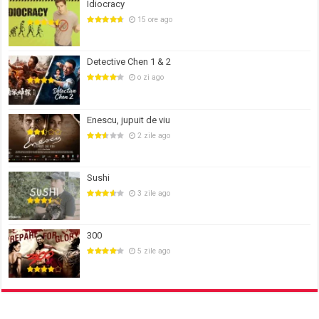
Idiocracy
15 ore ago
Detective Chen 1 & 2
o zi ago
Enescu, jupuit de viu
2 zile ago
Sushi
3 zile ago
300
5 zile ago