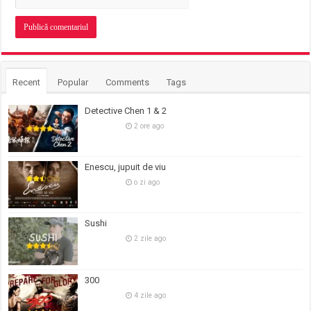
Recent
Popular
Comments
Tags
Detective Chen 1 & 2
2 ore ago
Enescu, jupuit de viu
o zi ago
Sushi
2 zile ago
300
4 zile ago