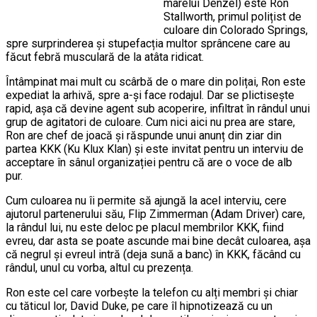
marelui Denzel) este Ron
Stallworth, primul polițist de
culoare din Colorado Springs,
spre surprinderea și stupefacția multor sprâncene care au
făcut febră musculară de la atâta ridicat.
Întâmpinat mai mult cu scârbă de o mare din polițai, Ron este
expediat la arhivă, spre a-și face rodajul. Dar se plictisește
rapid, așa că devine agent sub acoperire, infiltrat în rândul unui
grup de agitatori de culoare. Cum nici aici nu prea are stare,
Ron are chef de joacă și răspunde unui anunț din ziar din
partea KKK (Ku Klux Klan) și este invitat pentru un interviu de
acceptare în sânul organizației pentru că are o voce de alb
pur.
Cum culoarea nu îi permite să ajungă la acel interviu, cere
ajutorul partenerului său, Flip Zimmerman (Adam Driver) care,
la rândul lui, nu este deloc pe placul membrilor KKK, fiind
evreu, dar asta se poate ascunde mai bine decât culoarea, așa
că negrul și evreul intră (deja sună a banc) în KKK, făcând cu
rândul, unul cu vorba, altul cu prezența.
Ron este cel care vorbește la telefon cu alți membri și chiar
cu tăticul lor, David Duke, pe care îl hipnotizează cu un