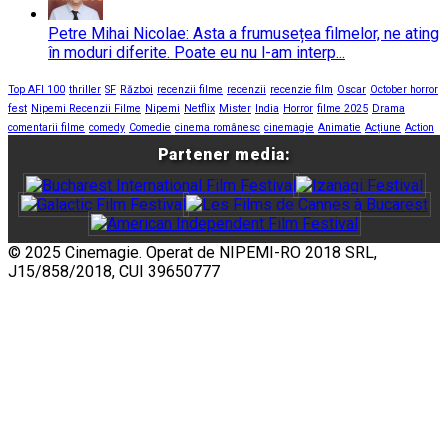
Petre Mihai Nicolae: Asta a frumusețea filmelor, ne ating
în moduri diferite. Poate eu nu l-am interp...
Top AFI 100
thriller
SF
Război
recenzii filme
recenzii
recenzie film
Oscar
October horror
fest
Nipemi Recenzii Filme
Nipemi
Netflix
Mister
India
Horror
filme 2025
Drama
comentarii filme
comedy
Comedie
cinema românesc
cinemagie
Animatie
Acțiune
Action
Partener media:
© 2025 Cinemagie. Operat de NIPEMI-RO 2018 SRL,
J15/858/2018, CUI 39650777