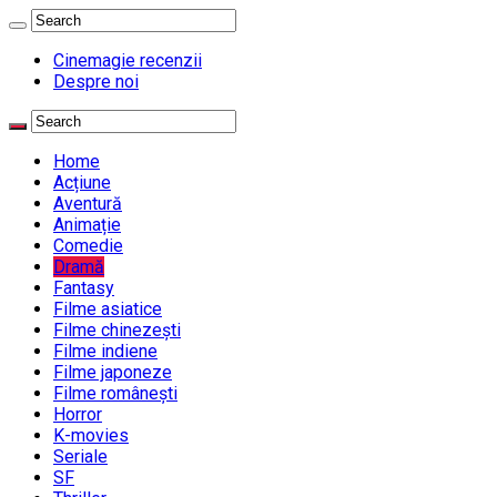
Cinemagie recenzii
Despre noi
Home
Acțiune
Aventură
Animație
Comedie
Dramă
Fantasy
Filme asiatice
Filme chinezești
Filme indiene
Filme japoneze
Filme românești
Horror
K-movies
Seriale
SF