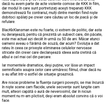
dacă nu avem parte de acte violente comise de KKK în film,
dar modul în care sunt portretizați acești trepanați KKK
demonstrează fix contrariul, mulți dintre membri fiind niște
dobitoci spălați pe creier care căutau un loc de joacă și de
refulare.
BlacKkKlansman este nu foarte, ci extrem de politic, dar asta
nu deranjează, pentru că prezintă un subiect care, din păcate,
este mai actual azi decât în urmă cu 50 de ani. Măcar atunci
oamenii aveau o fărâmă de scuză, dar acum? Evoluția a dat
rateu în ceea ce privește eliminarea celulelor nervoase
stricate din creier care declanșează ideea asta cretină că
albul e cel mai cel din parcare.
Iar momentele dramatice, deși puține, vor lăsa un impact
semnificativ asupra celor care urmăresc filmul, chiar dacă nu
s-au aflat într-o astfel de situație groaznică.
Are niscai probleme la fluența curgerii poveștii, se mai încurcă
în niște scene cam flacide, unele secvențe sunt lungite cam
mult, alteori capătă o aură de neverosimil, dar în niciun
moment nu m-am plictisit, deși eram absolut convins că o voi
face.