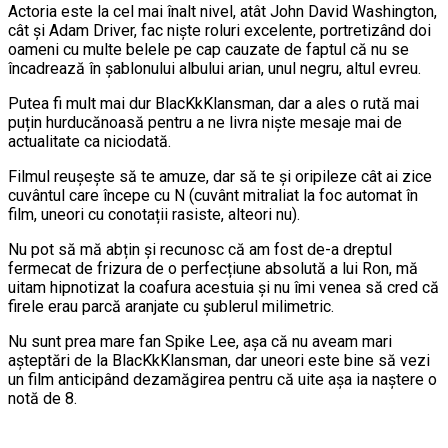
Actoria este la cel mai înalt nivel, atât John David Washington,
cât și Adam Driver, fac niște roluri excelente, portretizând doi
oameni cu multe belele pe cap cauzate de faptul că nu se
încadrează în șablonului albului arian, unul negru, altul evreu.
Putea fi mult mai dur BlacKkKlansman, dar a ales o rută mai
puțin hurducănoasă pentru a ne livra niște mesaje mai de
actualitate ca niciodată.
Filmul reușește să te amuze, dar să te și oripileze cât ai zice
cuvântul care începe cu N (cuvânt mitraliat la foc automat în
film, uneori cu conotații rasiste, alteori nu).
Nu pot să mă abțin și recunosc că am fost de-a dreptul
fermecat de frizura de o perfecțiune absolută a lui Ron, mă
uitam hipnotizat la coafura acestuia și nu îmi venea să cred că
firele erau parcă aranjate cu șublerul milimetric.
Nu sunt prea mare fan Spike Lee, așa că nu aveam mari
așteptări de la BlacKkKlansman, dar uneori este bine să vezi
un film anticipând dezamăgirea pentru că uite așa ia naștere o
notă de 8.