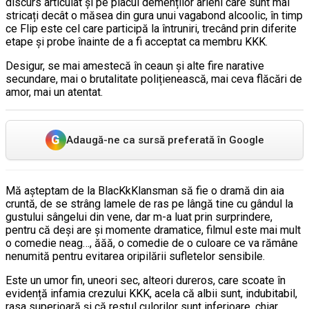
discurs articulat și pe placul demenților arieni care sunt mai
stricați decât o măsea din gura unui vagabond alcoolic, în timp
ce Flip este cel care participă la întruniri, trecând prin diferite
etape și probe înainte de a fi acceptat ca membru KKK.
Desigur, se mai amestecă în ceaun și alte fire narative
secundare, mai o brutalitate polițienească, mai ceva flăcări de
amor, mai un atentat.
G
Adaugă-ne ca sursă preferată în Google
Mă așteptam de la BlacKkKlansman să fie o dramă din aia
cruntă, de se strâng lamele de ras pe lângă tine cu gândul la
gustului sângelui din vene, dar m-a luat prin surprindere,
pentru că deși are și momente dramatice, filmul este mai mult
o comedie neag…, ăăă, o comedie de o culoare ce va rămâne
nenumită pentru evitarea oripilării sufletelor sensibile.
Este un umor fin, uneori sec, alteori dureros, care scoate în
evidență infamia crezului KKK, acela că albii sunt, indubitabil,
rasa superioară și că restul culorilor sunt inferioare, chiar