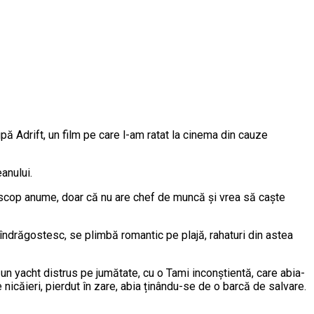
pă Adrift, un film pe care l-am ratat la cinema din cauze
anului.
 scop anume, doar că nu are chef de muncă și vrea să caște
îndrăgostesc, se plimbă romantic pe plajă, rahaturi din astea
un yacht distrus pe jumătate, cu o Tami inconștientă, care abia-
e nicăieri, pierdut în zare, abia ținându-se de o barcă de salvare.