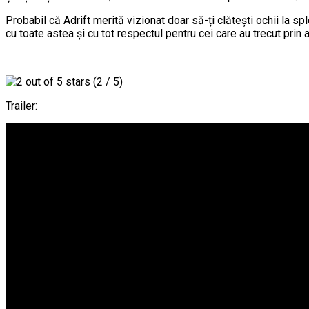
Probabil că Adrift merită vizionat doar să-ți clătești ochii la sp
cu toate astea și cu tot respectul pentru cei care au trecut prin
(2 / 5)
Trailer: