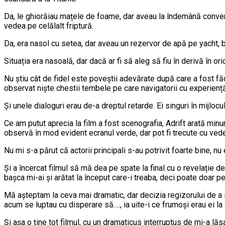
Da, le ghiorăiau mațele de foame, dar aveau la îndemână convers
vedea pe celălalt friptură.
Da, era nasol cu setea, dar aveau un rezervor de apă pe yacht, b
Situația era nasoală, dar dacă ar fi să aleg să fiu în derivă în o
Nu știu cât de fidel este poveștii adevărate după care a fost făc
observat niște chestii tembele pe care navigatorii cu experiență 
Și unele dialoguri erau de-a dreptul retarde. Ei singuri în mijloc
Ce am putut aprecia la film a fost scenografia, Adrift arată minu
observă în mod evident ecranul verde, dar pot fi trecute cu ved
Nu mi s-a părut că actorii principali s-au potrivit foarte bine, n
Și a încercat filmul să mă dea pe spate la final cu o revelație de
bașca mi-ai și arătat la început care-i treaba, deci poate doar peș
Mă așteptam la ceva mai dramatic, dar decizia regizorului de a i
acum se luptau cu disperare să…., ia uite-i ce frumoși erau ei la
Și așa o ține tot filmul, cu un dramaticus interruptus de mi-a lăsa