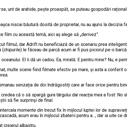
e, unt de arahide, pește proaspăt, se puteau gospodări raționali
așca niscai băutură dosită de proprietar, nu au ajuns la decizia f
rice film cu această temă, aici aș alege să „derivez”.
ut filmul, dar Adrift nu beneficiază de un scenariu prea inteligent
(chipurile) le făceau de parcă acum ar fi pus piciorul pe-o barcă 
ul oceanului. El îi dă un cadou. Ea, mirată: E pentru mine? Nu, e p
nat, multe scene fiind filmate efectiv pe mare, și asta a conferit 
erea.
u emanau senzația de doi îndrăgostiți care ar face orice pentru bin
 credea că o să spargă gura târgului dar reacția mea a fost: No shi
tii să fie surprinși de final.
ntercala momente din trecut fix în mijlocul luptei lor de supravieț
 cascadă, acum erau în mijlocul zbaterii pentru a…, dar ia uite ce 
t creierul albastru.