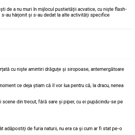
i de a nu muri în mijlocul pustietății acvatice, cu niște flash-
s-au hârjonit și s-au dedat la alte activități specifice
rțată cu niște amintiri drăguțe și siropoase, antemergătoare
 moment ce deja știam că îl vor lua pentru că, la dracu, nenea
i scene din trecut, fără sare și piper, cu ei pupăcindu-se pe
adăpostiți de furia naturii, nu era ca și cum ar fi stat pe-o