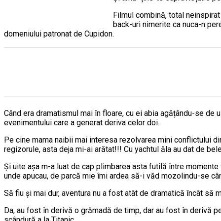
Filmul combină, total neinspirat 
back-uri nimerite ca nuca-n peret
domeniului patronat de Cupidon.
Când era dramatismul mai în floare, cu ei abia agățându-se de u
evenimentului care a generat deriva celor doi.
Pe cine mama naibii mai interesa rezolvarea mini conflictului din
regizorule, asta deja mi-ai arătat!!! Cu yachtul ăla au dat de bel
Și uite așa m-a luat de cap plimbarea asta futilă între momente t
unde apucau, de parcă mie îmi ardea să-i văd mozolindu-se când
Să fiu și mai dur, aventura nu a fost atât de dramatică încât să 
Da, au fost în derivă o grămadă de timp, dar au fost în derivă pe
scândură a la Titanic.