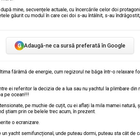
după mine, secvențele actuale, cu încercările celor doi protagonișt
ele găurit cu modul în care cei doi s-au întâlnit, s-au îndrăgostit, 
G
Adaugă-ne ca sursă preferată în Google
ltima fărâmă de energie, cum regizorul ne băga într-o relaxare fo
tre ei referitor la decizia de a lua sau nu yachtul la plimbare din
ea pe ocean!!!
ensionate, pe muchie de cuțit, cu ei aflați la mila mamei natură, ș
 știam prin ce belele trec acum, în prezent.
merite o ecranizare.
 un yacht semifuncțional, unde puteau dormi, puteau sta cât de cât 