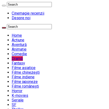
Cinemagie recenzii
Despre noi
Home
Acțiune
Aventură
Animație
Comedie
Dramă
Fantasy
Filme asiatice
Filme chinezești
Filme indiene
Filme japoneze
Filme românești
Horror
K-movies
Seriale
SF