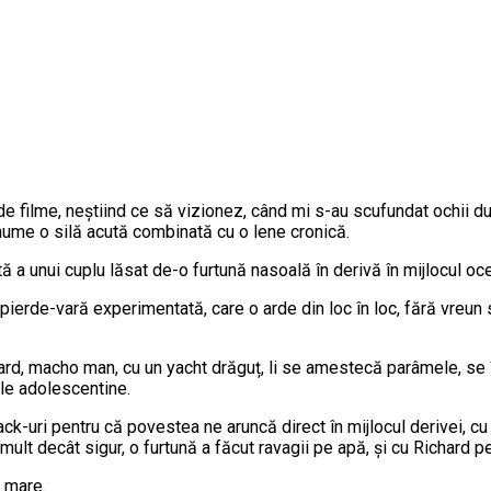
de filme, neștiind ce să vizionez, când mi s-au scufundat ochii du
ume o silă acută combinată cu o lene cronică.
 a unui cuplu lăsat de-o furtună nasoală în derivă în mijlocul oce
ierde-vară experimentată, care o arde din loc în loc, fără vreun
hard, macho man, cu un yacht drăguț, li se amestecă parâmele, se 
le adolescentine.
k-uri pentru că povestea ne aruncă direct în mijlocul derivei, cu 
 mult decât sigur, o furtună a făcut ravagii pe apă, și cu Richard p
e mare.