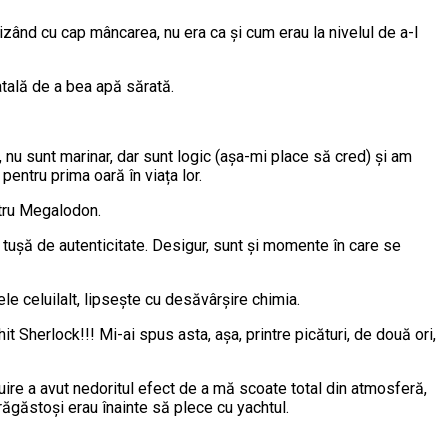
zând cu cap mâncarea, nu era ca și cum erau la nivelul de a-l
atală de a bea apă sărată.
, nu sunt marinar, dar sunt logic (așa-mi place să cred) și am
pentru prima oară în viața lor.
entru Megalodon.
o tușă de autenticitate. Desigur, sunt și momente în care se
ele celuilalt, lipsește cu desăvârșire chimia.
t Sherlock!!! Mi-ai spus asta, așa, printre picături, de două ori,
uire a avut nedoritul efect de a mă scoate total din atmosferă,
drăgăstoși erau înainte să plece cu yachtul.