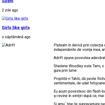
Sushi
2 zile ago
Girls like girls
o săptămână ago
Pluteam în derivă prin colecția 
independente de voința mea, an
Adrift spune povestea adevărată
Shailene Woodley este Tami, o p
gura prin lume.
Proptită-n Tahiti, dă peste Ric
sentimentale, de udat fetișcane
Eu acum povestesc din flash-bac
și revine în simțiri după ce, mai
Și amu` ține-te supraviețuire p