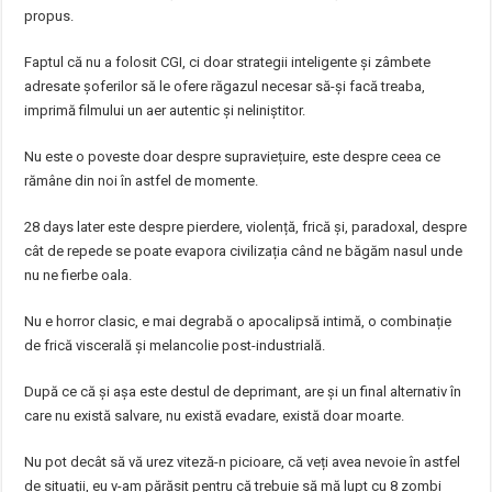
propus.
Faptul că nu a folosit CGI, ci doar strategii inteligente și zâmbete
adresate șoferilor să le ofere răgazul necesar să-și facă treaba,
imprimă filmului un aer autentic și neliniștitor.
Nu este o poveste doar despre supraviețuire, este despre ceea ce
rămâne din noi în astfel de momente.
28 days later este despre pierdere, violență, frică și, paradoxal, despre
cât de repede se poate evapora civilizația când ne băgăm nasul unde
nu ne fierbe oala.
Nu e horror clasic, e mai degrabă o apocalipsă intimă, o combinație
de frică viscerală și melancolie post-industrială.
După ce că și așa este destul de deprimant, are și un final alternativ în
care nu există salvare, nu există evadare, există doar moarte.
Nu pot decât să vă urez viteză-n picioare, că veți avea nevoie în astfel
de situații, eu v-am părăsit pentru că trebuie să mă lupt cu 8 zombi