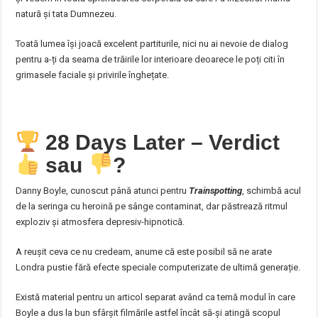
natură și tata Dumnezeu.
Toată lumea își joacă excelent partiturile, nici nu ai nevoie de dialog
pentru a-ți da seama de trăirile lor interioare deoarece le poți citi în
grimasele faciale și privirile înghețate.
28 Days Later – Verdict
sau
?
Danny Boyle, cunoscut până atunci pentru
Trainspotting
, schimbă acul
de la seringa cu heroină pe sânge contaminat, dar păstrează ritmul
exploziv și atmosfera depresiv-hipnotică.
A reușit ceva ce nu credeam, anume că este posibil să ne arate
Londra pustie fără efecte speciale computerizate de ultimă generație.
Există material pentru un articol separat având ca temă modul în care
Boyle a dus la bun sfârșit filmările astfel încât să-și atingă scopul