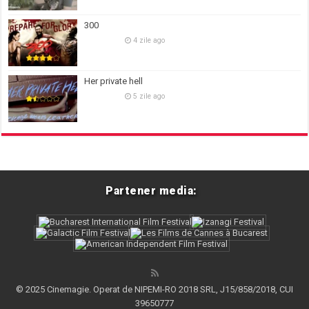
300
4 zile ago
Her private hell
5 zile ago
Partener media:
© 2025 Cinemagie. Operat de NIPEMI-RO 2018 SRL, J15/858/2018, CUI
39650777