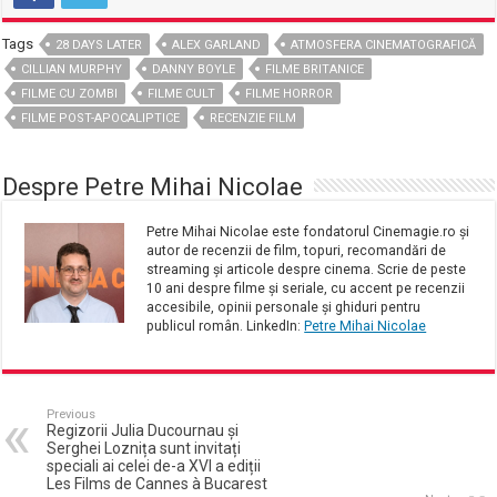
Tags
28 DAYS LATER
ALEX GARLAND
ATMOSFERA CINEMATOGRAFICĂ
CILLIAN MURPHY
DANNY BOYLE
FILME BRITANICE
FILME CU ZOMBI
FILME CULT
FILME HORROR
FILME POST-APOCALIPTICE
RECENZIE FILM
Despre Petre Mihai Nicolae
Petre Mihai Nicolae este fondatorul Cinemagie.ro și
autor de recenzii de film, topuri, recomandări de
streaming și articole despre cinema. Scrie de peste
10 ani despre filme și seriale, cu accent pe recenzii
accesibile, opinii personale și ghiduri pentru
publicul român. LinkedIn:
Petre Mihai Nicolae
Previous
Regizorii Julia Ducournau și
Serghei Loznița sunt invitați
speciali ai celei de-a XVI a ediții
Les Films de Cannes à Bucarest