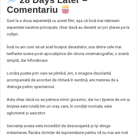
Comentariu
Sunt la a doua experiență cu acest film, așa că încă mai rețineam
aspectele narative principale, chiar dacă au devenit un pic șterse pe la
colțuri.
Însă nu am cum să uit acel început devastator, una dintre cele mai
terifiante scene post-apocaliptice din istoria cinematografiei, o scenă
simplă, dar înfiorătoare.
Londra pustie prin care se plimbă Jim, o imagine dezolantă
acompaniată de acorduri de chitară în surdină, are menirea de a
distruge psihic spectatorul.
Asta chiar dacă nu se petrece nimic groaznic, dar nu-i țipenie de om și
liniștea este totală într-un oraș care, în condiții normale, este
aglomerat și asurzitor.
Secvența aceea este incredibil de descurajantă și își stinge
instantaneu flacăra dorinței de supraviețuire pentru că nu mai are rost