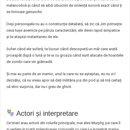
melancolică și când să aibă izbucniri de violență sonoră exact când ți
se înmoaie genunchii.
Deși personajele nu au o construcție detaliată, să zic că Jim primește
ceva tușe anemice pe pânza caracterizării, ele devin rapid simpatice
și te atașezi instantaneu de ele.
Suferi când ele suferă, te bucuri când descoperă un măr care arată
proaspăt după o lună și te ia cu groaza când sunt atacate de hoardele
de zombi care vin grămadă.
Și mai au parte de un inamic, unul la care nu se așteptau, eu nu vi-l
dezvălui, că nu vreau apoi să dați milităria jos din pod și să mă certați
că stric surpriza, dar nu-i greu de ghicit.
Actori și interpretare
Ce tineri erau actorii din rolurile principale, mai ales Murphy, pe care îl
și vedem în toată splendoarea corporală cu care l-a înzestrat mama