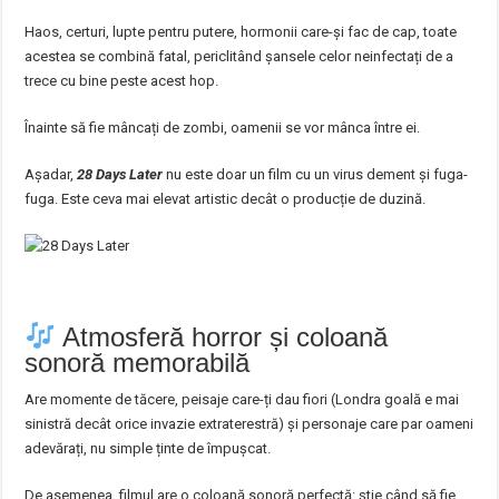
Haos, certuri, lupte pentru putere, hormonii care-și fac de cap, toate
acestea se combină fatal, periclitând șansele celor neinfectați de a
trece cu bine peste acest hop.
Înainte să fie mâncați de zombi, oamenii se vor mânca între ei.
Așadar,
28 Days Later
nu este doar un film cu un virus dement și fuga-
fuga. Este ceva mai elevat artistic decât o producție de duzină.
Atmosferă horror și coloană
sonoră memorabilă
Are momente de tăcere, peisaje care-ți dau fiori (Londra goală e mai
sinistră decât orice invazie extraterestră) și personaje care par oameni
adevărați, nu simple ținte de împușcat.
De asemenea, filmul are o coloană sonoră perfectă: știe când să fie