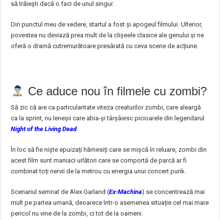
să trăiești dacă o faci de unul singur.
Din punctul meu de vedere, startul a fost și apogeul filmului. Ulterior,
povestea nu deviază prea mult de la clișeele clasice ale genului și ne
oferă o dramă cutremurătoare presărată cu ceva scene de acțiune.
Ce aduce nou în filmele cu zombi?
Să zic că are ca particularitate viteza creaturilor zombi, care aleargă
ca la sprint, nu leneșii care abia-și târșâiesc picioarele din legendarul
Night of the Living Dead
.
În loc să fie niște epuizați hămesiți care se mișcă în reluare, zombi din
acest film sunt maniaci urlători care se comportă de parcă ar fi
combinat toți nervii de la metrou cu energia unui concert punk.
Scenariul semnat de Alex Garland (
Ex-Machina
) se concentrează mai
mult pe partea umană, deoarece într-o asemenea situație cel mai mare
pericol nu vine de la zombi, ci tot de la oameni.