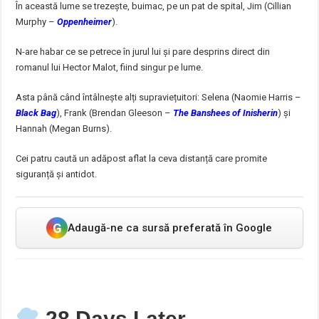
În această lume se trezește, buimac, pe un pat de spital, Jim (Cillian
Murphy –
Oppenheimer
).
N-are habar ce se petrece în jurul lui și pare desprins direct din
romanul lui Hector Malot, fiind singur pe lume.
Asta până când întâlnește alți supraviețuitori: Selena (Naomie Harris –
Black Bag
), Frank (Brendan Gleeson –
The Banshees of Inisherin
) și
Hannah (Megan Burns).
Cei patru caută un adăpost aflat la ceva distanță care promite
siguranță și antidot.
G
Adaugă-ne ca sursă preferată în Google
28 Days Later –