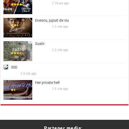
10 ore ago
Enescu, jupuit de viu
2 zile ago
Sushi
2 zile ago
300
4 zile ago
Her private hell
5 zile ago
Partener media: