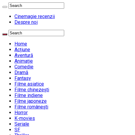
Cinemagie recenzii
Despre noi
Home
Acțiune
Aventură
Animație
Comedie
Dramă
Fantasy
Filme asiatice
Filme chinezești
Filme indiene
Filme japoneze
Filme românești
Horror
K-movies
Seriale
SF