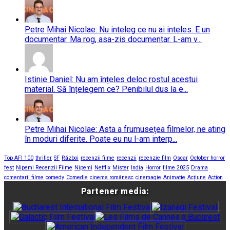
Petre Mihai Nicolae: Nu inteleg ce nu ai inteles. E un
documentar. Ma rog, asa-zis documentar. L-am v...
Istinie Daniel: Nu am înțeles deloc rostul acestui
material. Să înțelegem ce? Penibilul dus la e...
Petre Mihai Nicolae: Asta a frumusețea filmelor, ne ating
în moduri diferite. Poate eu nu l-am interp...
Top AFI 100
thriller
SF
Război
recenzii filme
recenzii
recenzie film
Oscar
October horror
fest
Nipemi Recenzii Filme
Nipemi
Netflix
Mister
India
Horror
filme 2025
Drama
comentarii filme
comedy
Comedie
cinema românesc
cinemagie
Animatie
Acțiune
Action
Partener media: