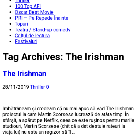
Thriller
100 Top AFI
Oscar Best Movie
PRI – Pe Repede Înainte
Topuri
Teatru / Stand-up comedy
Colțul de lectură
Festivaluri
Tag Archives:
The Irishman
The Irishman
28/11/2019
Thriller
0
Îmbătrâneam și credeam că nu mai apuc să văd The Irishman,
proiectul la care Martin Scorsese lucrează de atâta timp. În
sfârșit, a apărut pe Netflix, ceea ce este rușinos pentru marile
studiouri, Martin Scorsese (chit că a dat destule rateuri la
viața lui) nu este un regizor să îl …