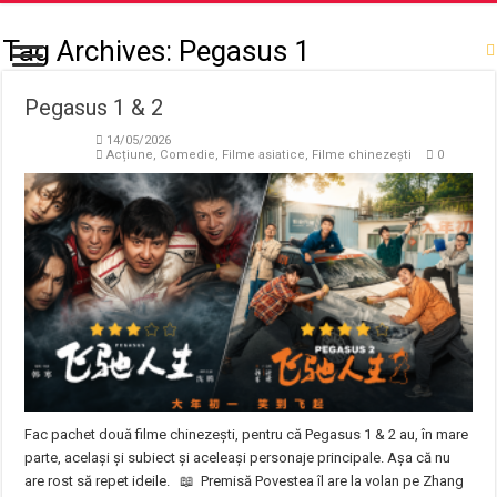
Tag Archives:
Pegasus 1
Pegasus 1 & 2
14/05/2026
Acțiune
,
Comedie
,
Filme asiatice
,
Filme chinezești
0
Fac pachet două filme chinezești, pentru că Pegasus 1 & 2 au, în mare
parte, același și subiect și aceleași personaje principale. Așa că nu
are rost să repet ideile. 📖 Premisă Povestea îl are la volan pe Zhang