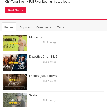
Chi (Teng Shen – Full River Red), un fost pilot …
Read More »
Recent
Popular
Comments
Tags
Idiocracy
19 ore ago
Detective Chen 1 & 2
2 zile ago
Enescu, jupuit de viu
3 zile ago
Sushi
4 zile ago