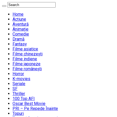
Home
Acțiune
Aventură
Animație
Comedie
Dramă
Fantasy
Filme asiatice
Filme chinezești
Filme indiene
Filme japoneze
Filme românești
Horror
K-movies
Seriale
SF
Thriller
100 Top AFI
Oscar Best Movie
PRI – Pe Repede Înainte
Topuri