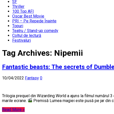
SF
Thriller
100 Top AFI
Oscar Best Movie
PRI – Pe Repede Înainte
Topuri
Teatru / Stand-up comedy
Colțul de lectură
Festivaluri
Tag Archives:
Nipemii
Fantastic beasts: The secrets of Dumbl
10/04/2022
Fantasy
0
Trilogia prequel din Wizarding World a ajuns la filmul numărul 
marile ecrane.
Premisă Lumea magiei este pusă pe jar din cau
Read More »