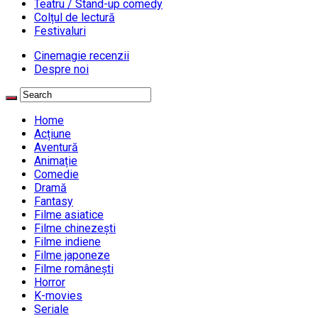
Teatru / Stand-up comedy
Colțul de lectură
Festivaluri
Cinemagie recenzii
Despre noi
Home
Acțiune
Aventură
Animație
Comedie
Dramă
Fantasy
Filme asiatice
Filme chinezești
Filme indiene
Filme japoneze
Filme românești
Horror
K-movies
Seriale