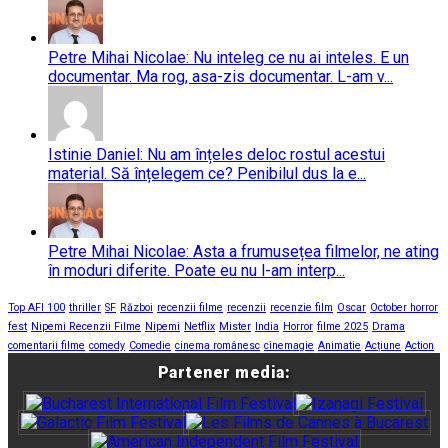
Petre Mihai Nicolae: Nu inteleg ce nu ai inteles. E un
documentar. Ma rog, asa-zis documentar. L-am v...
Istinie Daniel: Nu am înțeles deloc rostul acestui
material. Să înțelegem ce? Penibilul dus la e...
Petre Mihai Nicolae: Asta a frumusețea filmelor, ne ating
în moduri diferite. Poate eu nu l-am interp...
Top AFI 100
thriller
SF
Război
recenzii filme
recenzii
recenzie film
Oscar
October horror
fest
Nipemi Recenzii Filme
Nipemi
Netflix
Mister
India
Horror
filme 2025
Drama
comentarii filme
comedy
Comedie
cinema românesc
cinemagie
Animatie
Acțiune
Action
Partener media: