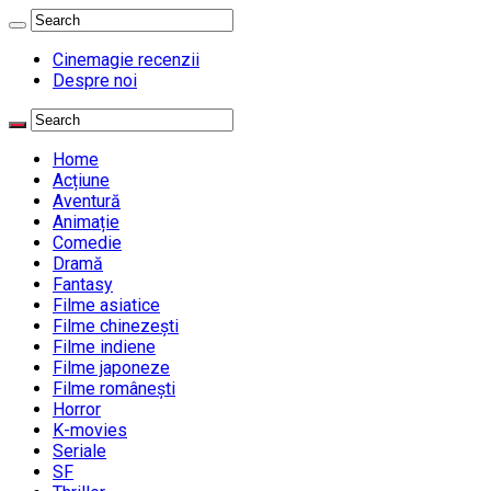
Cinemagie recenzii
Despre noi
Home
Acțiune
Aventură
Animație
Comedie
Dramă
Fantasy
Filme asiatice
Filme chinezești
Filme indiene
Filme japoneze
Filme românești
Horror
K-movies
Seriale
SF