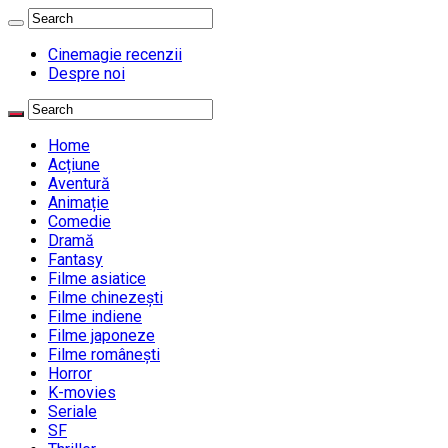
Cinemagie recenzii
Despre noi
Home
Acțiune
Aventură
Animație
Comedie
Dramă
Fantasy
Filme asiatice
Filme chinezești
Filme indiene
Filme japoneze
Filme românești
Horror
K-movies
Seriale
SF