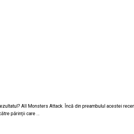
. Rezultatul? All Monsters Attack. Încă din preambulul acestei re
către părinții care …