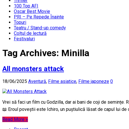
Thriller
100 Top AFI
Oscar Best Movie
PRI – Pe Repede Înainte
Topuri
Teatru / Stand-up comedy
Colțul de lectură
Festivaluri
Tag Archives:
Minilla
All monsters attack
18/06/2025
Aventură
,
Filme asiatice
,
Filme japoneze
0
Vrei să faci un film cu Godzilla, dar ai bani de coji de semințe
📖 Eroul poveștii este Ichiro, un puștiulică lăsat de capul lui de 
Read More »