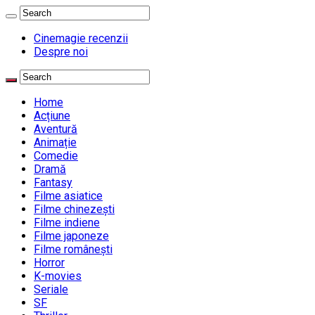
Cinemagie recenzii
Despre noi
Home
Acțiune
Aventură
Animație
Comedie
Dramă
Fantasy
Filme asiatice
Filme chinezești
Filme indiene
Filme japoneze
Filme românești
Horror
K-movies
Seriale
SF