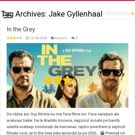
Tag Archives:
Jake Gyllenhaal
In the Grey
12/06/2026
Acțiune
0
De câțiva ani, Guy Ritchie nu mai face filme noi. Face variațiuni ale
aceluiași trailer. De la Aladdin încoace, regizorul scoate pe bandă
rulantă aceleași combinații de mercenari, replici șmechere și explozii
filmate cool, iar In the Grey este episodul lui pe 2026.
Premisă Un