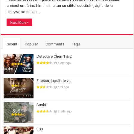
creierul urmărind filmul simultan cu cititul subtitrării, ăștia de la
Hollywood au zis …
Read More »
Recent
Popular
Comments
Tags
Detective Chen 1 & 2
4 ore ago
Enescu, jupuit de viu
o zi ago
Sushi
2 zile ago
300