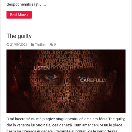
despot nemilos (știu, …
Read More »
The guilty
21/09/2021
Thriller
0
O să încerc să nu mă plagiez singur pentru că deja am făcut The guilty,
dar în varianta lui originală, cea daneză. Cum americanilor nu le place
neam să citească în general, darămite subtitrări, că le implodează