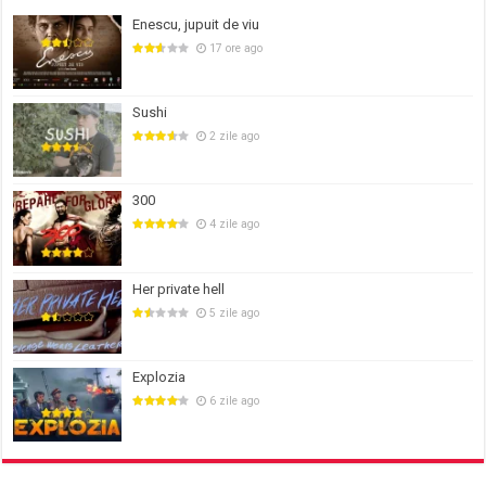
Enescu, jupuit de viu
17 ore ago
Sushi
2 zile ago
300
4 zile ago
Her private hell
5 zile ago
Explozia
6 zile ago