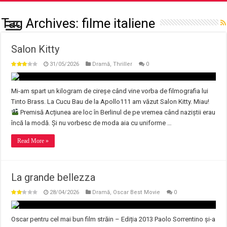
Tag Archives:
filme italiene
Salon Kitty
31/05/2026
Dramă
,
Thriller
0
Mi-am spart un kilogram de cireșe când vine vorba de filmografia lui
Tinto Brass. La Cucu Bau de la Apollo111 am văzut Salon Kitty. Miau!
Premisă Acțiunea are loc în Berlinul de pe vremea când naziștii erau
încă la modă. Și nu vorbesc de moda aia cu uniforme …
Read More »
La grande bellezza
28/04/2026
Dramă
,
Oscar Best Movie
0
Oscar pentru cel mai bun film străin – Ediția 2013 Paolo Sorrentino și-a