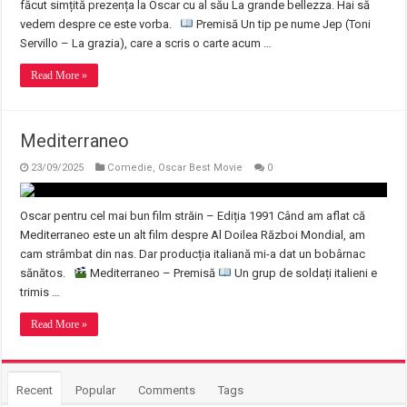
făcut simțită prezența la Oscar cu al său La grande bellezza. Hai să
vedem despre ce este vorba.
Premisă Un tip pe nume Jep (Toni
Servillo – La grazia), care a scris o carte acum …
Read More »
Mediterraneo
23/09/2025
Comedie
,
Oscar Best Movie
0
Oscar pentru cel mai bun film străin – Ediția 1991 Când am aflat că
Mediterraneo este un alt film despre Al Doilea Război Mondial, am
cam strâmbat din nas. Dar producția italiană mi-a dat un bobârnac
sănătos.
Mediterraneo – Premisă
Un grup de soldați italieni e
trimis …
Read More »
Recent
Popular
Comments
Tags