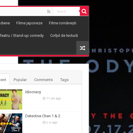
ndiene
Filme japoneze
Filme românești
Teatru / Stand-up comedy
Colțul de lectură
cent
Popular
Comments
Tags
Idiocracy
11 ore ago
Detective Chen 1 & 2
o zi ago