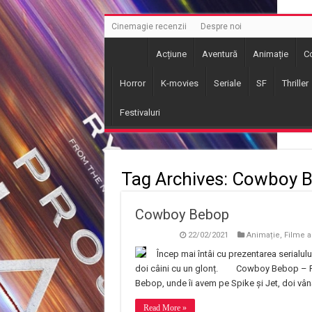
Cinemagie recenzii
Despre noi
Acțiune
Aventură
Animație
C
Horror
K-movies
Seriale
SF
Thriller
Festivaluri
Tag Archives:
Cowboy 
Cowboy Bebop
22/02/2021
Animație
,
Filme a
Încep mai întâi cu prezentarea serialul
doi câini cu un glonț.
Cowboy Bebop – Pre
Bebop, unde îi avem pe Spike și Jet, doi vâ
Read More »