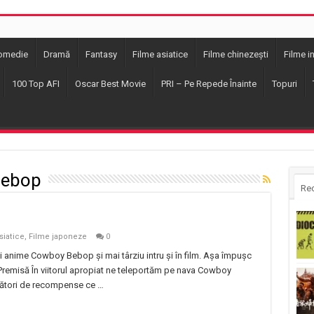
omedie
Dramă
Fantasy
Filme asiatice
Filme chinezești
Filme i
100 Top AFI
Oscar Best Movie
PRI – Pe Repede Înainte
Topuri
Bebop
Re
siatice
,
Filme japoneze
0
ui anime Cowboy Bebop și mai târziu intru și în film. Așa împușc
misă În viitorul apropiat ne teleportăm pe nava Cowboy
nători de recompense ce …