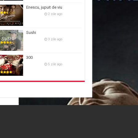
Enescu, jupuit de viu
2 zile ago
Sushi
3 zile ago
300
5 zile ago