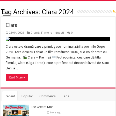
Tag Archives:
Clara 2024
Clara
25/04/2025
Dramă
,
Filme românești
0
Clara este o dramă care a primit șase nominalizări la premiile Gopo
2025. Asta deși nu-i chiar un film românesc 100%, ci o colaborare cu
Germania.
Clara – Premisă
Protagonista, cea care dă titlul
filmului, Clara (Olga Torok), este o profesoară disponibilizată de 5 ani.
Deh, a …
Read More »
Recent
Popular
Comments
Tags
Ice Cream Man
6 ore ago