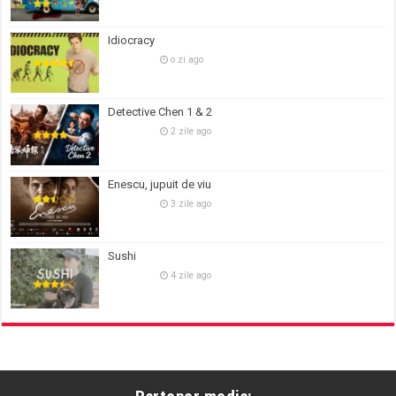
Idiocracy
o zi ago
Detective Chen 1 & 2
2 zile ago
Enescu, jupuit de viu
3 zile ago
Sushi
4 zile ago