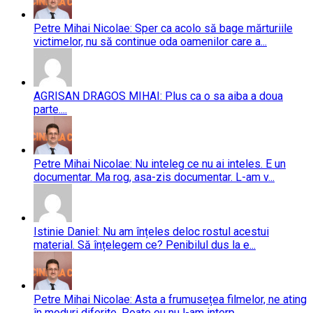
Petre Mihai Nicolae: Sper ca acolo să bage mărturiile
victimelor, nu să continue oda oamenilor care a...
AGRISAN DRAGOS MIHAI: Plus ca o sa aiba a doua
parte....
Petre Mihai Nicolae: Nu inteleg ce nu ai inteles. E un
documentar. Ma rog, asa-zis documentar. L-am v...
Istinie Daniel: Nu am înțeles deloc rostul acestui
material. Să înțelegem ce? Penibilul dus la e...
Petre Mihai Nicolae: Asta a frumusețea filmelor, ne ating
în moduri diferite. Poate eu nu l-am interp...