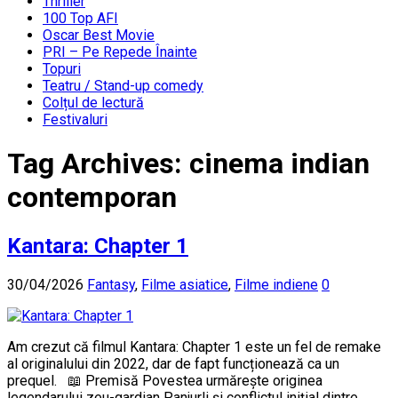
Thriller
100 Top AFI
Oscar Best Movie
PRI – Pe Repede Înainte
Topuri
Teatru / Stand-up comedy
Colțul de lectură
Festivaluri
Tag Archives:
cinema indian
contemporan
Kantara: Chapter 1
30/04/2026
Fantasy
,
Filme asiatice
,
Filme indiene
0
Am crezut că filmul Kantara: Chapter 1 este un fel de remake
al originalului din 2022, dar de fapt funcționează ca un
prequel. 📖 Premisă Povestea urmărește originea
legendarului zeu-gardian Panjurli și conflictul inițial dintre