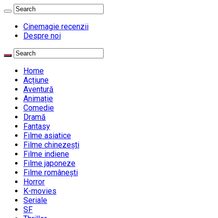
Cinemagie recenzii
Despre noi
Home
Acțiune
Aventură
Animație
Comedie
Dramă
Fantasy
Filme asiatice
Filme chinezești
Filme indiene
Filme japoneze
Filme românești
Horror
K-movies
Seriale
SF