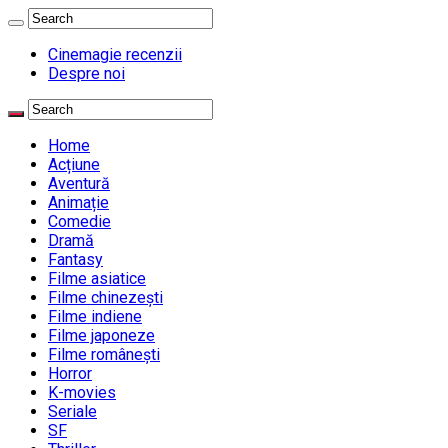
Cinemagie recenzii
Despre noi
Home
Acțiune
Aventură
Animație
Comedie
Dramă
Fantasy
Filme asiatice
Filme chinezești
Filme indiene
Filme japoneze
Filme românești
Horror
K-movies
Seriale
SF