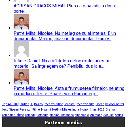
AGRISAN DRAGOS MIHAI: Plus ca o sa aiba a doua
parte....
Petre Mihai Nicolae: Nu inteleg ce nu ai inteles. E un
documentar. Ma rog, asa-zis documentar. L-am v...
Istinie Daniel: Nu am înțeles deloc rostul acestui
material. Să înțelegem ce? Penibilul dus la e...
Petre Mihai Nicolae: Asta a frumusețea filmelor, ne ating
în moduri diferite. Poate eu nu l-am interp...
Top AFI 100
thriller
SF
Război
recenzii filme
recenzii
recenzie film
Oscar
October horror
fest
Nipemi Recenzii Filme
Nipemi
Netflix
Mister
India
Horror
filme 2025
Drama
comentarii filme
comedy
Comedie
cinema românesc
cinemagie
Animatie
Acțiune
Action
Partener media: