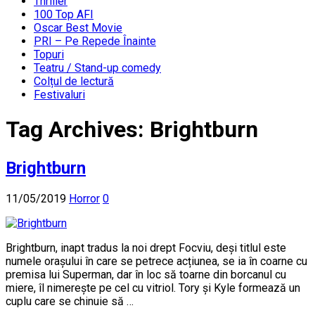
Thriller
100 Top AFI
Oscar Best Movie
PRI – Pe Repede Înainte
Topuri
Teatru / Stand-up comedy
Colțul de lectură
Festivaluri
Tag Archives:
Brightburn
Brightburn
11/05/2019
Horror
0
Brightburn, inapt tradus la noi drept Focviu, deși titlul este
numele orașului în care se petrece acțiunea, se ia în coarne cu
premisa lui Superman, dar în loc să toarne din borcanul cu
miere, îl nimerește pe cel cu vitriol. Tory și Kyle formează un
cuplu care se chinuie să …