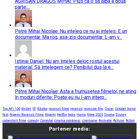
AGRISAN DRAGOS MIHAI: Plus ca o sa aiba a doua
parte....
Petre Mihai Nicolae: Nu inteleg ce nu ai inteles. E un
documentar. Ma rog, asa-zis documentar. L-am v...
Istinie Daniel: Nu am înțeles deloc rostul acestui
material. Să înțelegem ce? Penibilul dus la e...
Petre Mihai Nicolae: Asta a frumusețea filmelor, ne ating
în moduri diferite. Poate eu nu l-am interp...
Top AFI 100
thriller
SF
Război
recenzii filme
recenzii
recenzie film
Oscar
October horror
fest
Nipemi Recenzii Filme
Nipemi
Netflix
India
Horror
filme 2025
Drama
Disney
comentarii filme
comedy
Comedie
cinema românesc
cinemagie
Animatie
Acțiune
Action
Partener media: