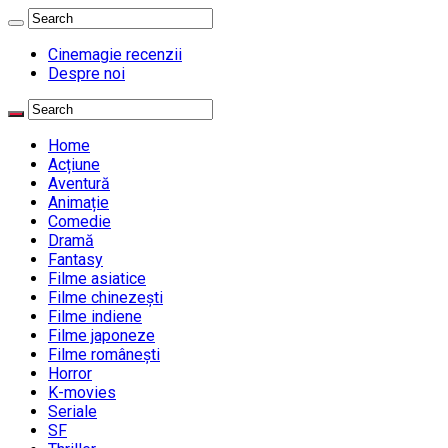
Cinemagie recenzii
Despre noi
Home
Acțiune
Aventură
Animație
Comedie
Dramă
Fantasy
Filme asiatice
Filme chinezești
Filme indiene
Filme japoneze
Filme românești
Horror
K-movies
Seriale
SF