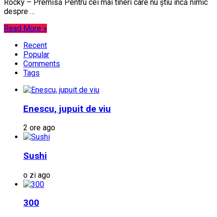
Rocky – Premisă Pentru cei mai tineri care nu știu încă nimic
despre …
Read More »
Recent
Popular
Comments
Tags
Enescu, jupuit de viu
2 ore ago
Sushi
o zi ago
300