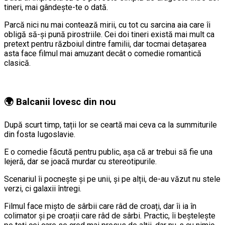
tineri, mai gândește-te o dată.
Parcă nici nu mai contează mirii, cu tot cu sarcina aia care îi
obligă să-și pună pirostriile. Cei doi tineri există mai mult ca
pretext pentru războiul dintre familii, dar tocmai detașarea
asta face filmul mai amuzant decât o comedie romantică
clasică.
🌍 Balcanii lovesc din nou
După scurt timp, tații lor se ceartă mai ceva ca la summiturile
din fosta Iugoslavie.
E o comedie făcută pentru public, așa că ar trebui să fie una
lejeră, dar se joacă murdar cu stereotipurile.
Scenariul îi pocnește și pe unii, și pe alții, de-au văzut nu stele
verzi, ci galaxii întregi.
Filmul face mișto de sârbii care râd de croați, dar îi ia în
colimator și pe croații care râd de sârbi. Practic, îi beștelește