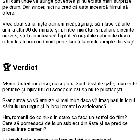
Știi cam unde va ajunge povestea și nu există mari surprize
pe drum. Dar sincer, nici nu cred că asta încearcă filmul să
ofere.
Vrea doar să ia niște oameni încăpățânați, să-i lase să urle
unii la alții 90 de minute și, printre înjurături și pahare ciocnite
nervos, să-ți amintească faptul că orgoliile naționale devin
ridicole atunci când sunt puse lângă lucrurile simple din viață.
🏆
Verdict
M-am distrat moderat, nu copios. Sunt destule gafe, momente
penibile și înjurături cu schepsis cât să nu te plictisești.
S-ar putea să vă amuze și mai mult dacă vă imaginați în locul
sârbului un ungur și în locul croatei o ardeleancă.
Hm, românii de ce nu-s în stare să facă un astfel de film?
Care să pornească de la un subiect din ăsta și să predice
pacea între oameni?