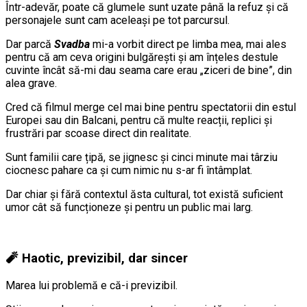
Într-adevăr, poate că glumele sunt uzate până la refuz și că
personajele sunt cam aceleași pe tot parcursul.
Dar parcă
Svadba
mi-a vorbit direct pe limba mea, mai ales
pentru că am ceva origini bulgărești și am înțeles destule
cuvinte încât să-mi dau seama care erau „ziceri de bine”, din
alea grave.
Cred că filmul merge cel mai bine pentru spectatorii din estul
Europei sau din Balcani, pentru că multe reacții, replici și
frustrări par scoase direct din realitate.
Sunt familii care țipă, se jignesc și cinci minute mai târziu
ciocnesc pahare ca și cum nimic nu s-ar fi întâmplat.
Dar chiar și fără contextul ăsta cultural, tot există suficient
umor cât să funcționeze și pentru un public mai larg.
🧨 Haotic, previzibil, dar sincer
Marea lui problemă e că-i previzibil.