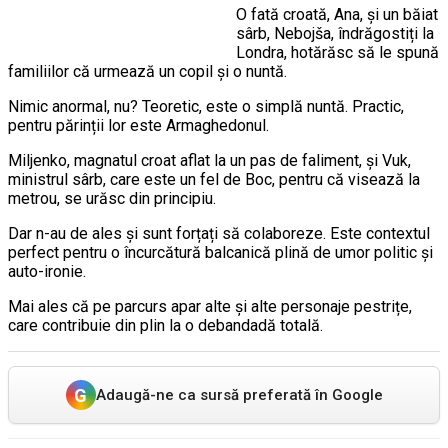
O fată croată, Ana, și un băiat
sârb, Nebojša, îndrăgostiți la
Londra, hotărăsc să le spună
familiilor că urmează un copil și o nuntă.
Nimic anormal, nu? Teoretic, este o simplă nuntă. Practic,
pentru părinții lor este Armaghedonul.
Miljenko, magnatul croat aflat la un pas de faliment, și Vuk,
ministrul sârb, care este un fel de Boc, pentru că visează la
metrou, se urăsc din principiu.
Dar n-au de ales și sunt forțați să colaboreze. Este contextul
perfect pentru o încurcătură balcanică plină de umor politic și
auto-ironie.
Mai ales că pe parcurs apar alte și alte personaje pestrițe,
care contribuie din plin la o debandadă totală.
G
Adaugă-ne ca sursă preferată în Google