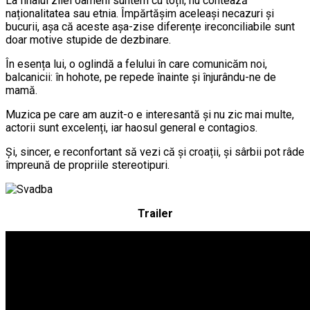
La finalul zilei oameni suntem cu toții, nu contează
naționalitatea sau etnia. Împărtășim aceleași necazuri și
bucurii, așa că aceste așa-zise diferențe ireconciliabile sunt
doar motive stupide de dezbinare.
În esența lui, o oglindă a felului în care comunicăm noi,
balcanicii: în hohote, pe repede înainte și înjurându-ne de
mamă.
Muzica pe care am auzit-o e interesantă și nu zic mai multe,
actorii sunt excelenți, iar haosul general e contagios.
Și, sincer, e reconfortant să vezi că și croații, și sârbii pot râde
împreună de propriile stereotipuri.
Trailer