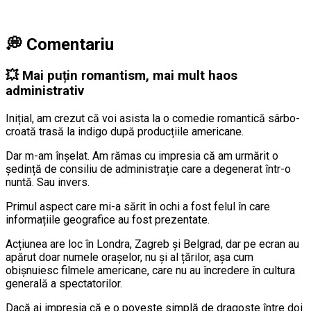
💭
Comentariu
💥 Mai puțin romantism, mai mult haos
administrativ
Inițial, am crezut că voi asista la o comedie romantică sârbo-
croată trasă la indigo după producțiile americane.
Dar m-am înșelat. Am rămas cu impresia că am urmărit o
ședință de consiliu de administrație care a degenerat într-o
nuntă. Sau invers.
Primul aspect care mi-a sărit în ochi a fost felul în care
informațiile geografice au fost prezentate.
Acțiunea are loc în Londra, Zagreb și Belgrad, dar pe ecran au
apărut doar numele orașelor, nu și al țărilor, așa cum
obișnuiesc filmele americane, care nu au încredere în cultura
generală a spectatorilor.
Dacă ai impresia că e o poveste simplă de dragoste între doi