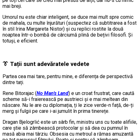
pe toți cei care se cred mai presus de alții, dar nu-s cu nimic
mai breji.
Umorul nu este chiar inteligent, se duce mai mult spre comic
de mahala, cu multe înjurături (suspectez că subtitrarea a fost
în stil Irina Margareta Nistor) și cu replici rostite la două
noaptea într-o bombă de cârciumă plină de bețivi filosofi. Și
totuși, e eficient.
👔 Tații sunt adevăratele vedete
Partea cea mai tare, pentru mine, e diferența de perspectivă
dintre tați.
Rene Bitorajac (
No Man’s Land
) e un croat frustrat, care caută
scheme să-i fraierească pe austrieci și e mai meltean din
născare. Nu le are cu diplomația, ți le zice verde-n față, de-ți
merg și fulgii pe care i-ai jumulit în prima tinerețe.
Dragan Bjelogrlić este un sârb fin, ministru uns cu toate alifiile,
care știe să zâmbească protocolar și să dea cu pumnul în
masă abia mai târziu. Obsesia cu metroul a rămas amuzantă
pe tot parcursul filmului. Poate și pentru că zâmbeam