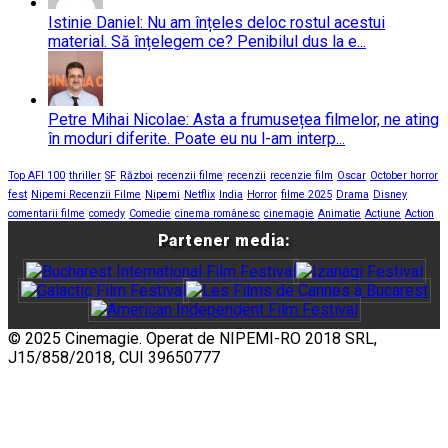
Istinie Daniel: Nu am înțeles deloc rostul acestui
material. Să înțelegem ce? Penibilul dus la e...
Petre Mihai Nicolae: Asta a frumusețea filmelor, ne ating
în moduri diferite. Poate eu nu l-am interp...
Top AFI 100
thriller
SF
Război
recenzii filme
recenzii
recenzie film
Oscar
October horror
fest
Nipemi Recenzii Filme
Nipemi
Netflix
India
Horror
filme 2025
Drama
Disney
comentarii filme
comedy
Comedie
cinema românesc
cinemagie
Animatie
Acțiune
Action
Partener media:
© 2025 Cinemagie. Operat de NIPEMI-RO 2018 SRL,
J15/858/2018, CUI 39650777