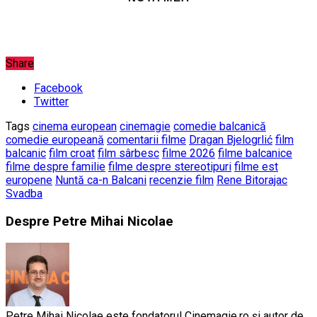
Share
Facebook
Twitter
Tags
cinema european
cinemagie
comedie balcanică
comedie europeană
comentarii filme
Dragan Bjelogrlić
film
balcanic
film croat
film sârbesc
filme 2026
filme balcanice
filme despre familie
filme despre stereotipuri
filme est
europene
Nuntă ca-n Balcani
recenzie film
Rene Bitorajac
Svadba
Despre Petre Mihai Nicolae
Petre Mihai Nicolae este fondatorul Cinemagie.ro și autor de