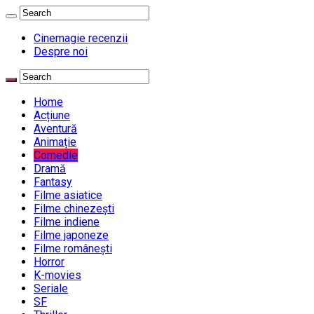
Cinemagie recenzii
Despre noi
Home
Acțiune
Aventură
Animație
Comedie
Dramă
Fantasy
Filme asiatice
Filme chinezești
Filme indiene
Filme japoneze
Filme românești
Horror
K-movies
Seriale
SF