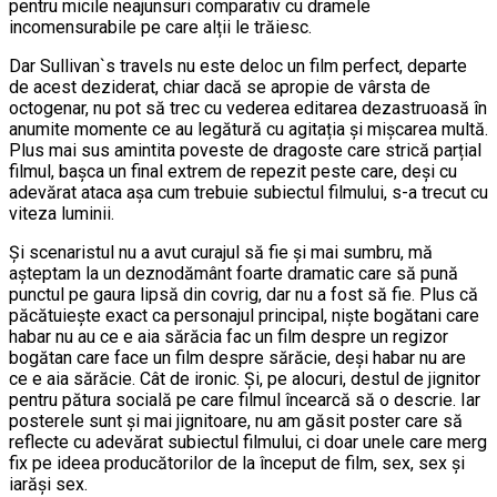
pentru micile neajunsuri comparativ cu dramele
incomensurabile pe care alții le trăiesc.
Dar Sullivan`s travels nu este deloc un film perfect, departe
de acest deziderat, chiar dacă se apropie de vârsta de
octogenar, nu pot să trec cu vederea editarea dezastruoasă în
anumite momente ce au legătură cu agitația și mișcarea multă.
Plus mai sus amintita poveste de dragoste care strică parțial
filmul, bașca un final extrem de repezit peste care, deși cu
adevărat ataca așa cum trebuie subiectul filmului, s-a trecut cu
viteza luminii.
Și scenaristul nu a avut curajul să fie și mai sumbru, mă
așteptam la un deznodământ foarte dramatic care să pună
punctul pe gaura lipsă din covrig, dar nu a fost să fie. Plus că
păcătuiește exact ca personajul principal, niște bogătani care
habar nu au ce e aia sărăcia fac un film despre un regizor
bogătan care face un film despre sărăcie, deși habar nu are
ce e aia sărăcie. Cât de ironic. Și, pe alocuri, destul de jignitor
pentru pătura socială pe care filmul încearcă să o descrie. Iar
posterele sunt și mai jignitoare, nu am găsit poster care să
reflecte cu adevărat subiectul filmului, ci doar unele care merg
fix pe ideea producătorilor de la început de film, sex, sex și
iarăși sex.