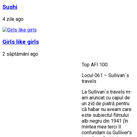
Sushi
4 zile ago
Girls like girls
2 săptămâni ago
Top AFI 100
Locul 061 – Sullivan`s
travels
La Sullivan`s travels m-
am aruncat cu capul de
un zid de piatră pentru
că habar nu aveam care
este subiectul filmului
alb-negru din 1941 (în
mintea mea terci îl
confundam cu Gulliver’s