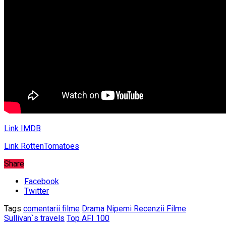
Link IMDB
Link RottenTomatoes
Share
Facebook
Twitter
Tags
comentarii filme
Drama
Nipemi Recenzii Filme
Sullivan`s travels
Top AFI 100