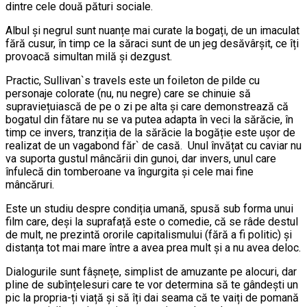
dintre cele două pături sociale.
Albul și negrul sunt nuanțe mai curate la bogați, de un imaculat
fără cusur, în timp ce la săraci sunt de un jeg desăvârșit, ce îți
provoacă simultan milă și dezgust.
Practic, Sullivan`s travels este un foileton de pilde cu
personaje colorate (nu, nu negre) care se chinuie să
supraviețuiască de pe o zi pe alta și care demonstrează că
bogatul din fătare nu se va putea adapta în veci la sărăcie, în
timp ce invers, tranziția de la sărăcie la bogăție este ușor de
realizat de un vagabond făr` de casă. Unul învățat cu caviar nu
va suporta gustul mâncării din gunoi, dar invers, unul care
înfulecă din tomberoane va îngurgita și cele mai fine
mâncăruri.
Este un studiu despre condiția umană, spusă sub forma unui
film care, deși la suprafață este o comedie, că se râde destul
de mult, ne prezintă ororile capitalismului (fără a fi politic) și
distanța tot mai mare între a avea prea mult și a nu avea deloc.
Dialogurile sunt fâșnețe, simplist de amuzante pe alocuri, dar
pline de subînțelesuri care te vor determina să te gândești un
pic la propria-ți viață și să îți dai seama că te vaiți de pomană