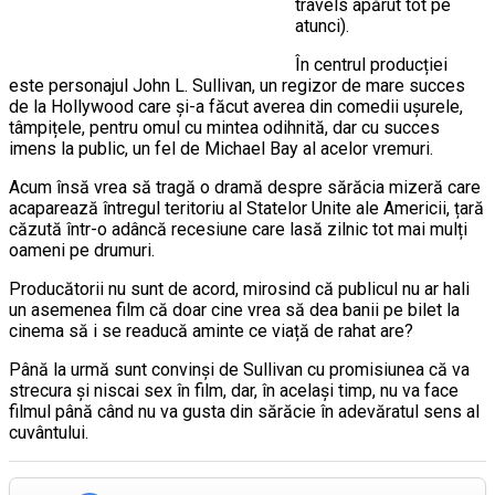
travels apărut tot pe
atunci).
În centrul producției
este personajul John L. Sullivan, un regizor de mare succes
de la Hollywood care și-a făcut averea din comedii ușurele,
tâmpițele, pentru omul cu mintea odihnită, dar cu succes
imens la public, un fel de Michael Bay al acelor vremuri.
Acum însă vrea să tragă o dramă despre sărăcia mizeră care
acaparează întregul teritoriu al Statelor Unite ale Americii, țară
căzută într-o adâncă recesiune care lasă zilnic tot mai mulți
oameni pe drumuri.
Producătorii nu sunt de acord, mirosind că publicul nu ar hali
un asemenea film că doar cine vrea să dea banii pe bilet la
cinema să i se readucă aminte ce viață de rahat are?
Până la urmă sunt convinși de Sullivan cu promisiunea că va
strecura și niscai sex în film, dar, în același timp, nu va face
filmul până când nu va gusta din sărăcie în adevăratul sens al
cuvântului.