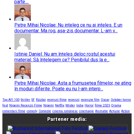
parte....
Petre Mihai Nicolae: Nu inteleg ce nu ai inteles. E un
documentar. Ma rog, asa-zis documentar. L-am v...
Istinie Daniel: Nu am înțeles deloc rostul acestui
material. Să înțelegem ce? Penibilul dus la e...
Petre Mihai Nicolae: Asta a frumusețea filmelor, ne ating
în moduri diferite. Poate eu nu l-am interp...
Top AFI 100
thriller
SF
Război
recenzii filme
recenzii
recenzie film
Oscar
October horror
fest
Nipemi Recenzii Filme
Nipemi
Netflix
Mister
India
Horror
filme 2025
Drama
comentarii filme
comedy
Comedie
cinema românesc
cinemagie
Animatie
Acțiune
Action
Partener media: