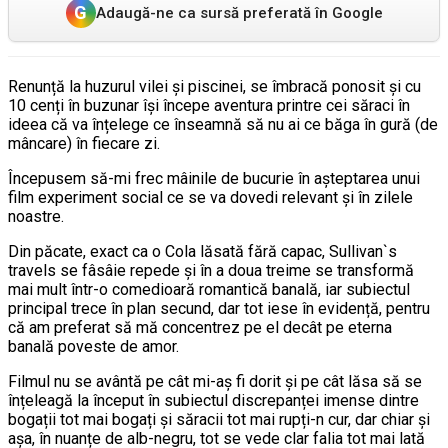
G
Adaugă-ne ca sursă preferată în Google
Renunță la huzurul vilei și piscinei, se îmbracă ponosit și cu
10 cenți în buzunar își începe aventura printre cei săraci în
ideea că va înțelege ce înseamnă să nu ai ce băga în gură (de
mâncare) în fiecare zi.
Începusem să-mi frec mâinile de bucurie în așteptarea unui
film experiment social ce se va dovedi relevant și în zilele
noastre.
Din păcate, exact ca o Cola lăsată fără capac, Sullivan`s
travels se fâsâie repede și în a doua treime se transformă
mai mult într-o comedioară romantică banală, iar subiectul
principal trece în plan secund, dar tot iese în evidență, pentru
că am preferat să mă concentrez pe el decât pe eterna
banală poveste de amor.
Filmul nu se avântă pe cât mi-aș fi dorit și pe cât lăsa să se
înțeleagă la început în subiectul discrepanței imense dintre
bogații tot mai bogați și săracii tot mai rupți-n cur, dar chiar și
așa, în nuanțe de alb-negru, tot se vede clar falia tot mai lată