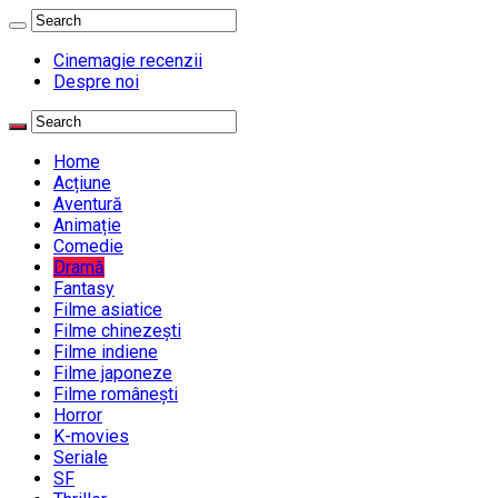
Cinemagie recenzii
Despre noi
Home
Acțiune
Aventură
Animație
Comedie
Dramă
Fantasy
Filme asiatice
Filme chinezești
Filme indiene
Filme japoneze
Filme românești
Horror
K-movies
Seriale
SF