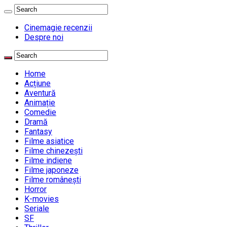
Cinemagie recenzii
Despre noi
Home
Acțiune
Aventură
Animație
Comedie
Dramă
Fantasy
Filme asiatice
Filme chinezești
Filme indiene
Filme japoneze
Filme românești
Horror
K-movies
Seriale
SF