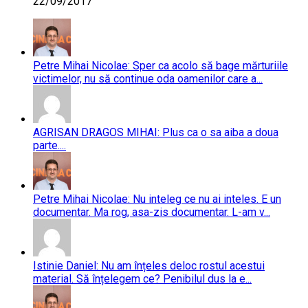
22/09/2017
Petre Mihai Nicolae: Sper ca acolo să bage mărturiile
victimelor, nu să continue oda oamenilor care a...
AGRISAN DRAGOS MIHAI: Plus ca o sa aiba a doua
parte....
Petre Mihai Nicolae: Nu inteleg ce nu ai inteles. E un
documentar. Ma rog, asa-zis documentar. L-am v...
Istinie Daniel: Nu am înțeles deloc rostul acestui
material. Să înțelegem ce? Penibilul dus la e...