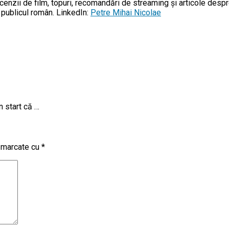
enzii de film, topuri, recomandări de streaming și articole despr
u publicul român. LinkedIn:
Petre Mihai Nicolae
n start că …
t marcate cu
*