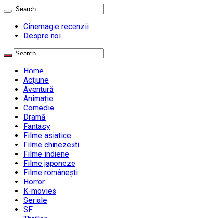
Cinemagie recenzii
Despre noi
Home
Acțiune
Aventură
Animație
Comedie
Dramă
Fantasy
Filme asiatice
Filme chinezești
Filme indiene
Filme japoneze
Filme românești
Horror
K-movies
Seriale
SF