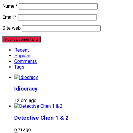
Nume
*
Email
*
Site web
Recent
Popular
Comments
Tags
Idiocracy
12 ore ago
Detective Chen 1 & 2
o zi ago