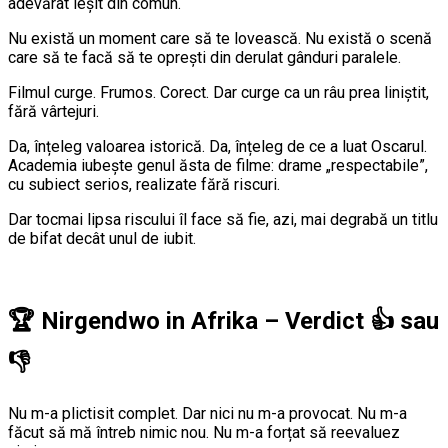
adevărat ieșit din comun.
Nu există un moment care să te lovească. Nu există o scenă
care să te facă să te oprești din derulat gânduri paralele.
Filmul curge. Frumos. Corect. Dar curge ca un râu prea liniștit,
fără vârtejuri.
Da, înțeleg valoarea istorică. Da, înțeleg de ce a luat Oscarul.
Academia iubește genul ăsta de filme: drame „respectabile”,
cu subiect serios, realizate fără riscuri.
Dar tocmai lipsa riscului îl face să fie, azi, mai degrabă un titlu
de bifat decât unul de iubit.
🏆
Nirgendwo in Afrika – Verdict
👍
sau
👎
Nu m-a plictisit complet. Dar nici nu m-a provocat. Nu m-a
făcut să mă întreb nimic nou. Nu m-a forțat să reevaluez