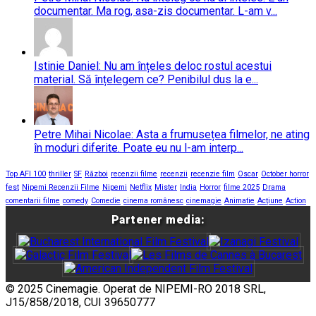
documentar. Ma rog, asa-zis documentar. L-am v...
Istinie Daniel: Nu am înțeles deloc rostul acestui
material. Să înțelegem ce? Penibilul dus la e...
Petre Mihai Nicolae: Asta a frumusețea filmelor, ne ating
în moduri diferite. Poate eu nu l-am interp...
Top AFI 100
thriller
SF
Război
recenzii filme
recenzii
recenzie film
Oscar
October horror
fest
Nipemi Recenzii Filme
Nipemi
Netflix
Mister
India
Horror
filme 2025
Drama
comentarii filme
comedy
Comedie
cinema românesc
cinemagie
Animatie
Acțiune
Action
Partener media:
© 2025 Cinemagie. Operat de NIPEMI-RO 2018 SRL,
J15/858/2018, CUI 39650777