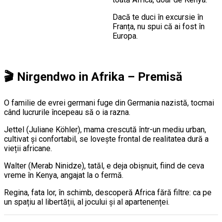
Dacă te duci în excursie în
Franța, nu spui că ai fost în
Europa.
🎬
Nirgendwo in Afrika – Premisă
O familie de evrei germani fuge din Germania nazistă, tocmai
când lucrurile începeau să o ia razna.
Jettel (Juliane Köhler), mama crescută într-un mediu urban,
cultivat și confortabil, se lovește frontal de realitatea dură a
vieții africane.
Walter (Merab Ninidze), tatăl, e deja obișnuit, fiind de ceva
vreme în Kenya, angajat la o fermă.
Regina, fata lor, în schimb, descoperă Africa fără filtre: ca pe
un spațiu al libertății, al jocului și al apartenenței.