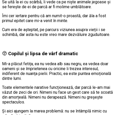
Se uită la ei cu scârbă, îi vede ca pe niște animale jegoase și
se ferește de ei de parcă ar fi molime umblătoare.
Îmi cer iertare pentru că am numit-o proastă, dar ăla a fost
primul epitet care mi-a venit în minte.
Cum era de așteptat, pe parcurs viziunea asupra vieții i se
schimbă, dar asta nu este vreo mare dezvăluire zguduitoare.
🫥 Copilul și lipsa de vârf dramatic
Mi-a plăcut fetița, ea nu vedea alb sau negru, ea vedea doar
oameni și se împrietenea cu oricine îi trezea interesul,
indiferent de nuanța pielii. Practic, ea este puntea emoțională
dintre lumi.
Toate elementele narative funcționează, dar parcă le-am mai
văzut de zeci de ori. Nimeni nu face un gest care să te scoată
din amorțeală. Nimeni nu derapează. Nimeni nu greșește
spectaculos.
Și aici ajungem la marea problemă: nu se întâmplă nimic cu