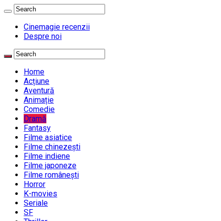
Cinemagie recenzii
Despre noi
Home
Acțiune
Aventură
Animație
Comedie
Dramă
Fantasy
Filme asiatice
Filme chinezești
Filme indiene
Filme japoneze
Filme românești
Horror
K-movies
Seriale
SF