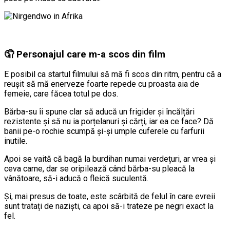
🤦 Personajul care m-a scos din film
E posibil ca startul filmului să mă fi scos din ritm, pentru că a
reușit să mă enerveze foarte repede cu proasta aia de
femeie, care făcea totul pe dos.
Bărba-su îi spune clar să aducă un frigider și încălțări
rezistente și să nu ia porțelanuri și cărți, iar ea ce face? Dă
banii pe-o rochie scumpă și-și umple cuferele cu farfurii
inutile.
Apoi se vaită că bagă la burdihan numai verdețuri, ar vrea și
ceva carne, dar se oripilează când bărba-su pleacă la
vânătoare, să-i aducă o fleică suculentă.
Și, mai presus de toate, este scârbită de felul în care evreii
sunt tratați de naziști, ca apoi să-i trateze pe negri exact la
fel.