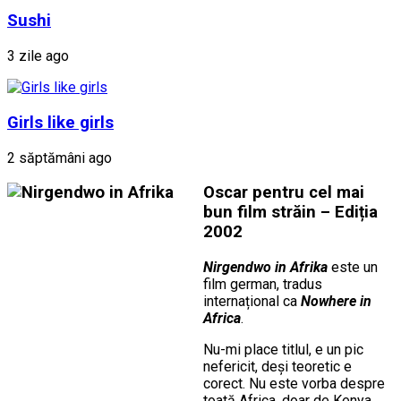
Sushi
3 zile ago
Girls like girls
2 săptămâni ago
Oscar pentru cel mai
bun film străin – Ediția
2002
Nirgendwo in Afrika
este un
film german, tradus
internațional ca
Nowhere in
Africa
.
Nu-mi place titlul, e un pic
nefericit, deși teoretic e
corect. Nu este vorba despre
toată Africa, doar de Kenya.