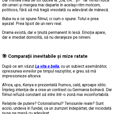
Dar mintea mea se tot ducea la: „Da, OK… și?” Iar filmul ridica
din umeri și mergea mai departe în același ritm molcom,
politicos, fără să mă tragă vreodată cu adevărat de mânecă.
Buba nu e ce spune filmul, ci cum o spune. Totul e prea
așezat. Prea lipsit de un nerv real.
Drama există, dar e ținută permanent în lesă. Emoția apare,
dar e imediat domolită, să nu deranjeze pe nimeni.
🎯 Comparații inevitabile și mize ratate
După ce am văzut
La vita e bella
, cu un subiect asemănător,
opresiunea evreilor pe timpul naziștilor, e greu să mă
impresioneze altceva.
Africa, ups, Kenya e prezentată frumos, cald, aproape idilic.
Înțeleg intenția de a crea un contrast cu Germania bolnavă. Dar
filmul refuză constant să intre într-o zonă mai inconfortabilă.
Relațiile de putere? Colonialismul? Tensiunile reale? Sunt
acolo, undeva în fundal, ca un zumzet îndepărtat, dar niciodată
puse pe masă cu adevărat.