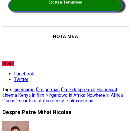
Rotten Tomatoes
Share
Facebook
Twitter
Tags
cinemagie
film german
filme despre exil
Holocaust
cinema
Kenya în film
Nirgendwo in Afrika
Nowhere in Africa
Oscar
Oscar film străin
recenzie film german
Despre Petre Mihai Nicolae