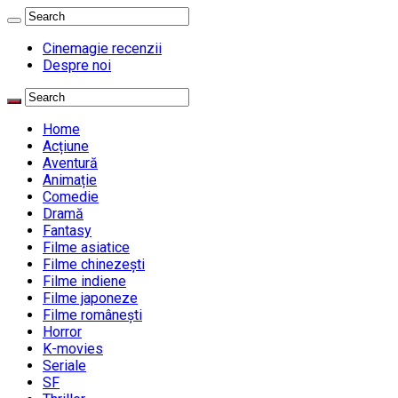
Cinemagie recenzii
Despre noi
Home
Acțiune
Aventură
Animație
Comedie
Dramă
Fantasy
Filme asiatice
Filme chinezești
Filme indiene
Filme japoneze
Filme românești
Horror
K-movies
Seriale
SF