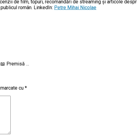
enzii de film, topuri, recomandări de streaming și articole despr
u publicul român. LinkedIn:
Petre Mihai Nicolae
. 📖 Premisă …
t marcate cu
*