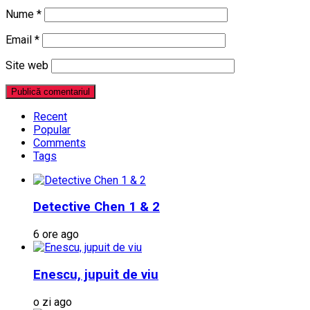
Nume
*
Email
*
Site web
Recent
Popular
Comments
Tags
Detective Chen 1 & 2
6 ore ago
Enescu, jupuit de viu
o zi ago