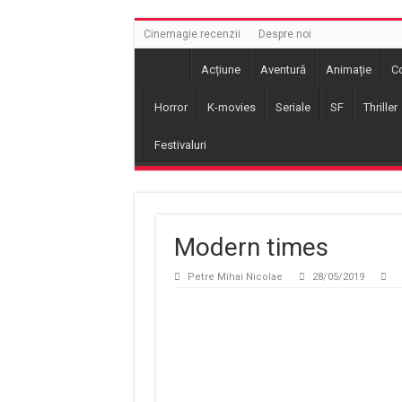
Cinemagie recenzii
Despre noi
Acțiune
Aventură
Animație
C
Horror
K-movies
Seriale
SF
Thriller
Festivaluri
Modern times
Petre Mihai Nicolae
28/05/2019