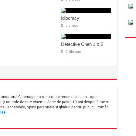
Idiocracy
o zi ago
Detective Chen 1 & 2
2 zile ago
ondatorul Cinemagie.ro și autor de recenzii de film, topuri,
și articole despre cinema. Scrie de peste 10 ani despre filme și
nzii accesibile, opinii personale și ghiduri pentru publicul român.
olae