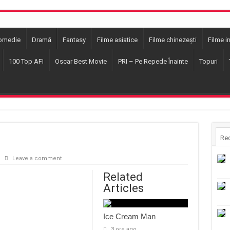
omedie
Dramă
Fantasy
Filme asiatice
Filme chinezești
Filme i
100 Top AFI
Oscar Best Movie
PRI – Pe Repede Înainte
Topuri
Re
Leave a comment
Related
Articles
Ice Cream Man
3 ore ago