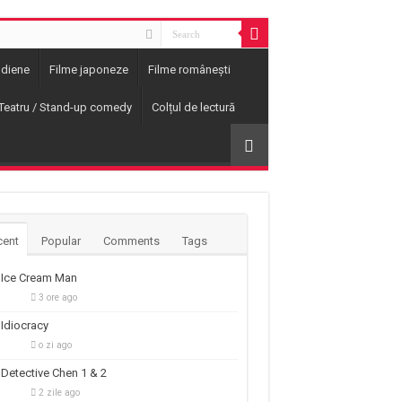
ndiene
Filme japoneze
Filme românești
Teatru / Stand-up comedy
Colțul de lectură
cent
Popular
Comments
Tags
Ice Cream Man
3 ore ago
Idiocracy
o zi ago
Detective Chen 1 & 2
2 zile ago