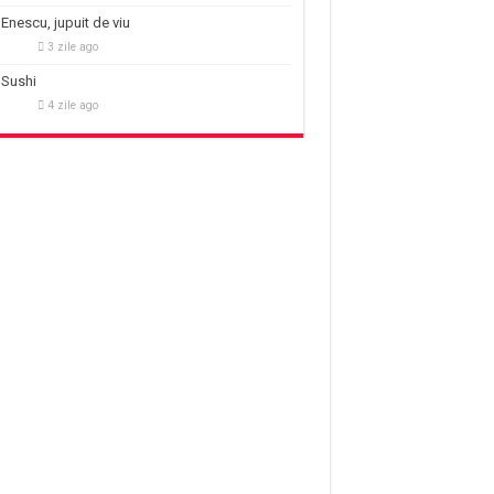
Enescu, jupuit de viu
3 zile ago
Sushi
4 zile ago