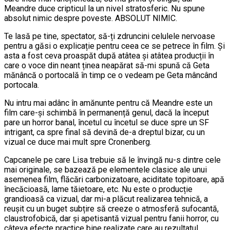
Meandre duce cripticul la un nivel stratosferic. Nu spune
absolut nimic despre poveste. ABSOLUT NIMIC.
Te lasă pe tine, spectator, să-ți zdruncini celulele nervoase
pentru a găsi o explicație pentru ceea ce se petrece în film. Și
asta a fost ceva proaspăt după atâtea și atâtea producții în
care o voce din neant ținea neapărat să-mi spună că Geta
mănâncă o portocală în timp ce o vedeam pe Geta mâncând
portocala.
Nu intru mai adânc în amănunte pentru că Meandre este un
film care-și schimbă în permanență genul, dacă la început
pare un horror banal, încetul cu încetul se duce spre un SF
intrigant, ca spre final să devină de-a dreptul bizar, cu un
vizual ce duce mai mult spre Cronenberg.
Capcanele pe care Lisa trebuie să le învingă nu-s dintre cele
mai originale, se bazează pe elementele clasice ale unui
asemenea film, flăcări carbonizatoare, aciditate topitoare, apă
înecăcioasă, lame tăietoare, etc. Nu este o producție
grandioasă ca vizual, dar mi-a plăcut realizarea tehnică, a
reușit cu un buget subțire să creeze o atmosferă sufocantă,
claustrofobică, dar și apetisantă vizual pentru fanii horror, cu
câteva efecte practice bine realizate care au rezultatul