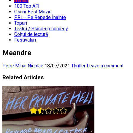
Thriller
100 Top AFI
Oscar Best Movie
PRI – Pe Repede Înainte
Topuri
Teatru / Stand-up comedy
Colțul de lectură
Festivaluri
Meandre
Petre Mihai Nicolae
18/07/2021
Thriller
Leave a comment
Related Articles