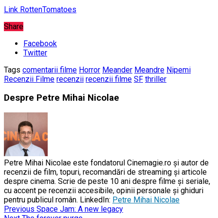
Link RottenTomatoes
Share
Facebook
Twitter
Tags
comentarii filme
Horror
Meander
Meandre
Nipemi
Recenzii Filme
recenzii
recenzii filme
SF
thriller
Despre Petre Mihai Nicolae
Petre Mihai Nicolae este fondatorul Cinemagie.ro și autor de
recenzii de film, topuri, recomandări de streaming și articole
despre cinema. Scrie de peste 10 ani despre filme și seriale,
cu accent pe recenzii accesibile, opinii personale și ghiduri
pentru publicul român. LinkedIn:
Petre Mihai Nicolae
Previous
Space Jam: A new legacy