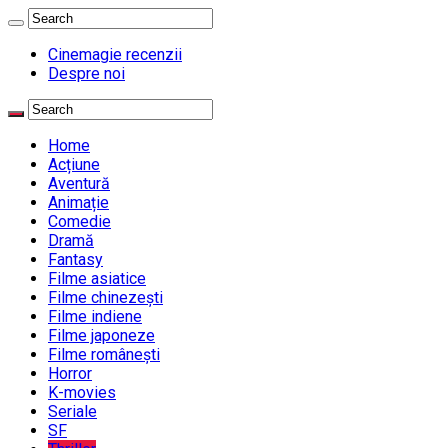
Cinemagie recenzii
Despre noi
Home
Acțiune
Aventură
Animație
Comedie
Dramă
Fantasy
Filme asiatice
Filme chinezești
Filme indiene
Filme japoneze
Filme românești
Horror
K-movies
Seriale
SF