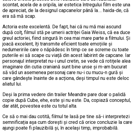
scontat, acela de a oripila, iar estetica întregului film este una
de apreciat, de la designul capcanelor până la…. haida-de, că
era să mă scap.
Actoria este excelentă. De fapt, hai că nu mă mai ascund
după colț, filmul stă pe umerii actriței Gaia Weiss, că ea duce
greul actoriei, fiind singură în cea mai mare parte a filmului. Și
joacă excelent, îți transmite eficient toate emoțiile și
nedumeririle care o năpădesc în timp ce se screme cu toate
puterile ei să scape cu viață din acest labirint de capcane. Iar
personajul interpretat nu-i unul cretin, se vede că rotițele alea
imaginare din cutia craniană sunt bine unse și m-am bucurat
să văd un asemenea personaj care nu-i cu mucu-n gură și
care gândește înainte de a acționa, deși timpul nu este deloc
aliatul lui.
Deși la prima vedere din trailer Meandre pare doar o palidă
copie după Cube, ehe, este și nu este. Da, copiază conceptul,
dar atât, povestea este cu totul alta.
Ce să o mai dau cotită, filmul te lasă pe tine să-i interpretezi
semnificația așa cum dorești și cred că orice concluzie la care
ajungi poate fi plauzibilă și, în același timp, improbabilă.