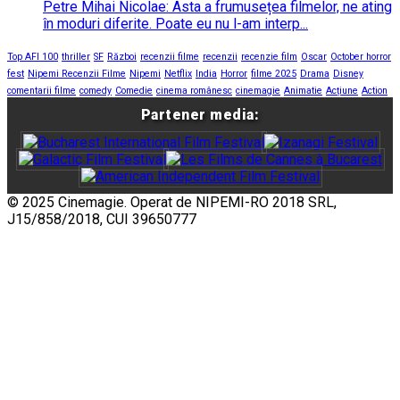
Petre Mihai Nicolae: Asta a frumusețea filmelor, ne ating
în moduri diferite. Poate eu nu l-am interp...
Top AFI 100
thriller
SF
Război
recenzii filme
recenzii
recenzie film
Oscar
October horror
fest
Nipemi Recenzii Filme
Nipemi
Netflix
India
Horror
filme 2025
Drama
Disney
comentarii filme
comedy
Comedie
cinema românesc
cinemagie
Animatie
Acțiune
Action
Partener media:
© 2025 Cinemagie. Operat de NIPEMI-RO 2018 SRL,
J15/858/2018, CUI 39650777