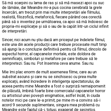
Să mă scarpini cu lama de ras și să mă masezi apoi cu suc
de lămâie, dar Meandre mi-a pus cocina cerebrală la grele
încercări, am trecut prin mai multe interpretări ale filmului,
realistă, filozofică, metaforică, fiecare părând cea corectă
până să o inventez pe următoarea, ca apoi să mă îndoiesc de
propria-mi explicație și să o iau de la capăt într-un ciclul infinit
de interpretări.
Sincer, nici acum nu știu dacă am priceput pe îndelete filmul,
este una din acele producții care trebuie procesate mult timp
să ajungi la o concluzie definitivă pentru că filmul, dincolo de
aspectul horror, al capcanelor mortale, este doldora de
semnificații, simboluri și metafore pe care trebuie să le
interpretezi. Sau nu. Pot însemna ceva anume. Sau nu.
Mie îmi plac enorm de mult asemenea filme, care au un
substrat ascuns și care nu se sinchisesc cu prea multe
explicații, având încredere în inteligența spectatorului, de
aceea pentru mine Meandre a fost o surpriză nemaipomenit
de plăcută, îmbină foarte bine comercialul capcanelor horror
cu artisticul unei povești enigmatice, astfel încât, în ciuda
notelor mici pe care le-a primit, pe mine m-a convins să-i
acord 9 secunde suplimentare, singura mea problemă cu
Meandre este faptul că-i, totuși, exagerat de secretos.