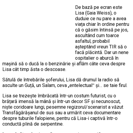
De bază pe ecran este
Lisa (Gaia Weiss), o
duduie ce nu pare a avea
viața chiar în ordine pentru
că o găsim întinsă pe jos,
ascultând cum toarce
asfaltul, probabil
așteptând vreun TIR să o
facă plăcintă. Dar un nene
ospitalier o aburcă în
mașină să o ducă la o benzinărie și aflăm câte ceva despre
Lisa cât timp ăsta o descoase.
Sătulă de întrebările șoferului, Lisa dă drumul la radio să
asculte un Guță, un Salam, ceva „entelectual‟ și… se taie firul.
Lisa se trezește îmbrăcată într-un costum futurist, cu o
brățară imensă la mână și într-un decor SF și necunoscut,
niște coridoare lungi, pesemne regizorul/scenarist a văzut
Transfăgărășanul de sus sau a urmărit ceva documentare
despre tuburile falopiene, pentru că Lisa-i captivă într-o
conductă plină de serpentine.