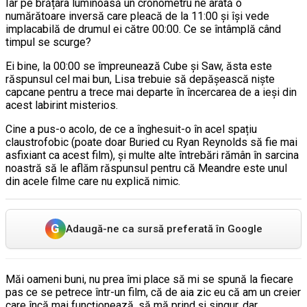
Iar pe brățara luminoasă un cronometru ne arată o
numărătoare inversă care pleacă de la 11:00 și își vede
implacabilă de drumul ei către 00:00. Ce se întâmplă când
timpul se scurge?
Ei bine, la 00:00 se împreunează Cube și Saw, ăsta este
răspunsul cel mai bun, Lisa trebuie să depășească niște
capcane pentru a trece mai departe în încercarea de a ieși din
acest labirint misterios.
Cine a pus-o acolo, de ce a înghesuit-o în acel spațiu
claustrofobic (poate doar Buried cu Ryan Reynolds să fie mai
asfixiant ca acest film), și multe alte întrebări rămân în sarcina
noastră să le aflăm răspunsul pentru că Meandre este unul
din acele filme care nu explică nimic.
G
Adaugă-ne ca sursă preferată în Google
Măi oameni buni, nu prea îmi place să mi se spună la fiecare
pas ce se petrece într-un film, că de aia zic eu că am un creier
care încă mai funcționează, să mă prind și singur, dar