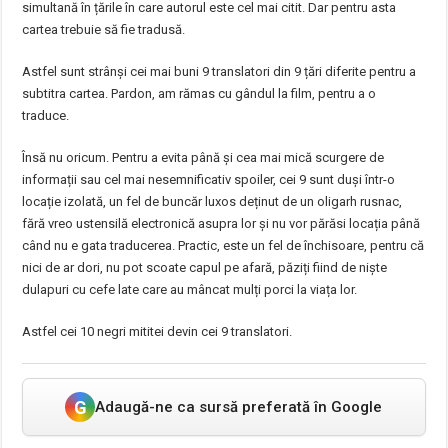
simultană în țările în care autorul este cel mai citit. Dar pentru asta
cartea trebuie să fie tradusă.
Astfel sunt strânși cei mai buni 9 translatori din 9 țări diferite pentru a
subtitra cartea. Pardon, am rămas cu gândul la film, pentru a o
traduce.
Însă nu oricum. Pentru a evita până și cea mai mică scurgere de
informații sau cel mai nesemnificativ spoiler, cei 9 sunt duși într-o
locație izolată, un fel de buncăr luxos deținut de un oligarh rusnac,
fără vreo ustensilă electronică asupra lor și nu vor părăsi locația până
când nu e gata traducerea. Practic, este un fel de închisoare, pentru că
nici de ar dori, nu pot scoate capul pe afară, păziți fiind de niște
dulapuri cu cefe late care au mâncat mulți porci la viața lor.
Astfel cei 10 negri mititei devin cei 9 translatori.
G
Adaugă-ne ca sursă preferată în Google