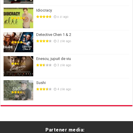
Idiocracy
o zi ago
Detective Chen 1 & 2
2 zile ago
Enescu, jupuit de viu
3 zile ago
Sushi
4 zile ago
Partener media: