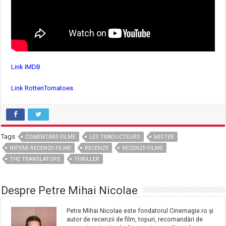
Link IMDB
Link RottenTomatoes
Tags
COMENTARII FILME
LES TRADUCTEURS
MISTER
NIPEMI RECENZII FILME
RECENZII
RECENZII FILME
THE TRANSLATORS
THRILLER
Despre Petre Mihai Nicolae
Petre Mihai Nicolae este fondatorul Cinemagie.ro și
autor de recenzii de film, topuri, recomandări de