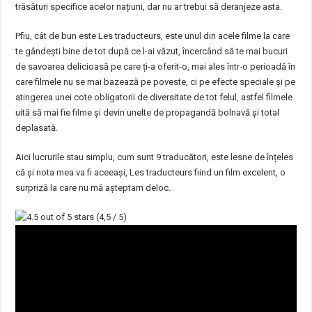
trăsături specifice acelor națiuni, dar nu ar trebui să deranjeze asta.
Pfiu, cât de bun este Les traducteurs, este unul din acele filme la care
te gândești bine de tot după ce l-ai văzut, încercând să te mai bucuri
de savoarea delicioasă pe care ți-a oferit-o, mai ales într-o perioadă în
care filmele nu se mai bazează pe poveste, ci pe efecte speciale și pe
atingerea unei cote obligatorii de diversitate de tot felul, astfel filmele
uită să mai fie filme și devin unelte de propagandă bolnavă și total
deplasată.
Aici lucrurile stau simplu, cum sunt 9 traducători, este lesne de înțeles
că și nota mea va fi aceeași, Les traducteurs fiind un film excelent, o
surpriză la care nu mă așteptam deloc.
(4,5 / 5)