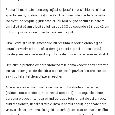
Scenariul mustește de inteligență și se joacă în fel și chip cu mintea
spectatorului, nu doar că îți oferă indicii minuscule, dar te face să te
îndoiești de propria-ți judecată. Nu au fost puține cazurile în care m-
am felicitat că am dibuit șpilul, ca după 30 de secunde să încep să am
dubii cu privire la concluzia la care m-am oprit.
Filmul este și plin de șmecherie, nu prezintă în ordine cronologică
anumite evenimente, nu că ar deranja acest aspect, ba din contră,
crește și mai mult interesul în jurul acestui mister ce pare impenetrabil.
Uite cum o premisă ce pare sforăitoare la prima vedere se transformă
într-un mister greu de descifrat care te ține în priză și îți storci creierii
să vii cu fel și fel de ipoteze și rezolvări.
Atmosfera este una plină de necunoscut, twisturile vin valvârtej
(culmea, toate credibile, nu frizează absurdul), interacțiunile dintre
personajele pestrițe, fiecare fiind aproape total diferit de ceilalți opt,
sunt tensionate, fiecare dintre ei intră în cercul bănuiților, fiecare pare
vinovat, dar și nevinovat, în egală măsură. Și toate astea duc la un film