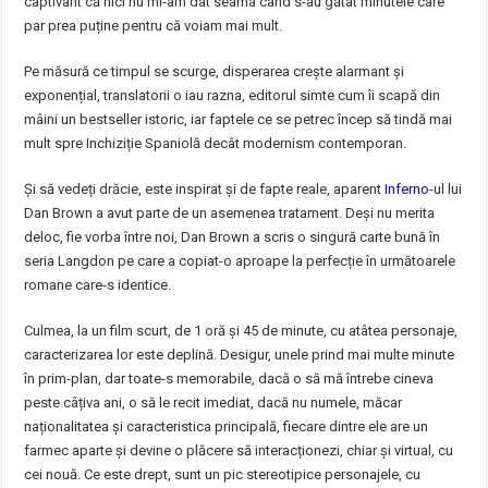
captivant că nici nu mi-am dat seama când s-au gătat minutele care
par prea puține pentru că voiam mai mult.
Pe măsură ce timpul se scurge, disperarea crește alarmant și
exponențial, translatorii o iau razna, editorul simte cum îi scapă din
mâini un bestseller istoric, iar faptele ce se petrec încep să tindă mai
mult spre Inchiziție Spaniolă decât modernism contemporan.
Și să vedeți drăcie, este inspirat și de fapte reale, aparent
Inferno
-ul lui
Dan Brown a avut parte de un asemenea tratament. Deși nu merita
deloc, fie vorba între noi, Dan Brown a scris o singură carte bună în
seria Langdon pe care a copiat-o aproape la perfecție în următoarele
romane care-s identice.
Culmea, la un film scurt, de 1 oră și 45 de minute, cu atâtea personaje,
caracterizarea lor este deplină. Desigur, unele prind mai multe minute
în prim-plan, dar toate-s memorabile, dacă o să mă întrebe cineva
peste câțiva ani, o să le recit imediat, dacă nu numele, măcar
naționalitatea și caracteristica principală, fiecare dintre ele are un
farmec aparte și devine o plăcere să interacționezi, chiar și virtual, cu
cei nouă. Ce este drept, sunt un pic stereotipice personajele, cu