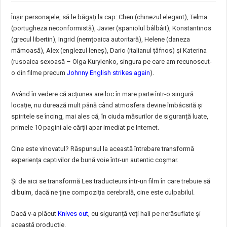
Înșir personajele, să le băgați la cap: Chen (chinezul elegant), Telma
(portugheza neconformistă), Javier (spaniolul bâlbâit), Konstantinos
(grecul libertin), Ingrid (nemțoaica autoritară), Helene (daneza
mămoasă), Alex (englezul leneș), Dario (italianul țâfnos) și Katerina
(rusoaica sexoasă – Olga Kurylenko, singura pe care am recunoscut-
o din filme precum
Johnny English strikes again
).
Având în vedere că acțiunea are loc în mare parte într-o singură
locație, nu durează mult până când atmosfera devine îmbâcsită și
spiritele se încing, mai ales că, în ciuda măsurilor de siguranță luate,
primele 10 pagini ale cărții apar imediat pe Internet.
Cine este vinovatul? Răspunsul la această întrebare transformă
experiența captivilor de bună voie într-un autentic coșmar.
Și de aici se transformă Les traducteurs într-un film în care trebuie să
dibuim, dacă ne ține compoziția cerebrală, cine este culpabilul.
Dacă v-a plăcut
Knives out
, cu siguranță veți hali pe nerăsuflate și
această producție.