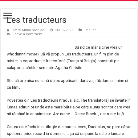
Les traducteurs
Petre Mihai Nicolae
26/02/2021
Thriller
Leave a comment
Să ridice mâna cine vrea un
whodunnit movie? Că vă propun Les traducteurs, un film plin de
mister, o coproducție francofonă (Franța și Belgia) construit pe
calapodul cărților semnate Agatha Christie.
Știu că premisa nu sună deloc apetisant, dar aveți răbdare cu mine și
cu filmul.
Povestea din Les traducteurs (tradus, sic, The translators) se învârte în
lumea editurilor unde este mare bătaie pe cărțile unui scriitor care vrea
să rămână în anonimitate. Are nume – Oscar Brach -, dar n-are față.
Cartea care încheie o trilogie de mare succes, Daedalus, se pare că va
spulbera orice record în domeniu, așa că se pune la cale o lansare