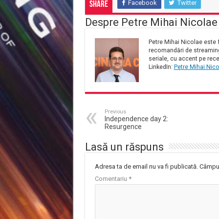
Facebook
Twitter
Share
Despre Petre Mihai Nicolae
Petre Mihai Nicolae este f
recomandări de streaming 
seriale, cu accent pe rece
LinkedIn:
Petre Mihai Nic
Previous
Independence day 2:
Resurgence
Lasă un răspuns
Adresa ta de email nu va fi publicată.
Câmpur
Comentariu
*