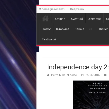
Cinemagie recenzii
Despre noi
Acțiune
Aventură
Animație
C
Horror
K-movies
Seriale
SF
Thriller
Festivaluri
Independence day 2
Petre Mihai Nicolae
24/06/2016