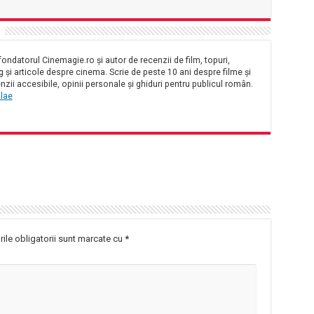
ondatorul Cinemagie.ro și autor de recenzii de film, topuri,
și articole despre cinema. Scrie de peste 10 ani despre filme și
nzii accesibile, opinii personale și ghiduri pentru publicul român.
olae
ile obligatorii sunt marcate cu
*