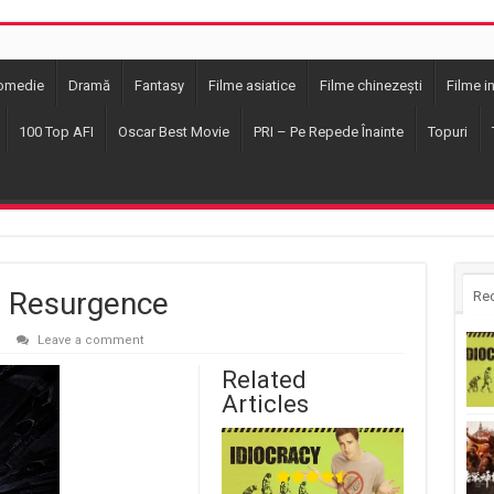
omedie
Dramă
Fantasy
Filme asiatice
Filme chinezești
Filme i
100 Top AFI
Oscar Best Movie
PRI – Pe Repede Înainte
Topuri
: Resurgence
Re
Leave a comment
Related
Articles