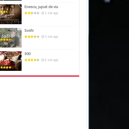
Enescu, jupuit de viu
2 zile ago
Sushi
3 zile ago
300
5 zile ago