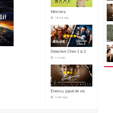
Idiocracy
14 ore ago
Detective Chen 1 & 2
o zi ago
Enescu, jupuit de viu
2 zile ago