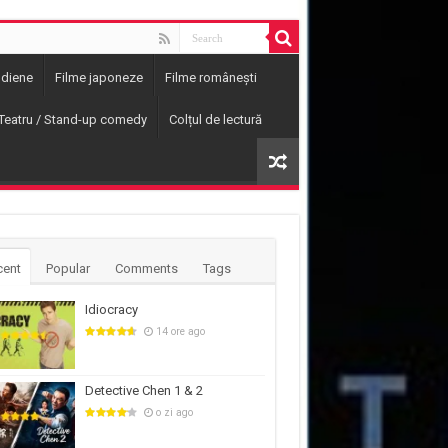
ndiene
Filme japoneze
Filme românești
Teatru / Stand-up comedy
Colțul de lectură
cent
Popular
Comments
Tags
Idiocracy
14 ore ago
Detective Chen 1 & 2
o zi ago