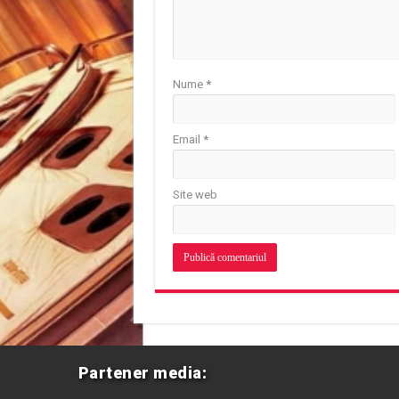
Nume
*
Email
*
Site web
Partener media: