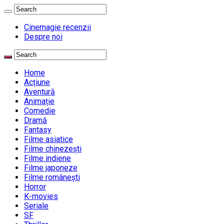
Cinemagie recenzii
Despre noi
Home
Acțiune
Aventură
Animație
Comedie
Dramă
Fantasy
Filme asiatice
Filme chinezești
Filme indiene
Filme japoneze
Filme românești
Horror
K-movies
Seriale
SF