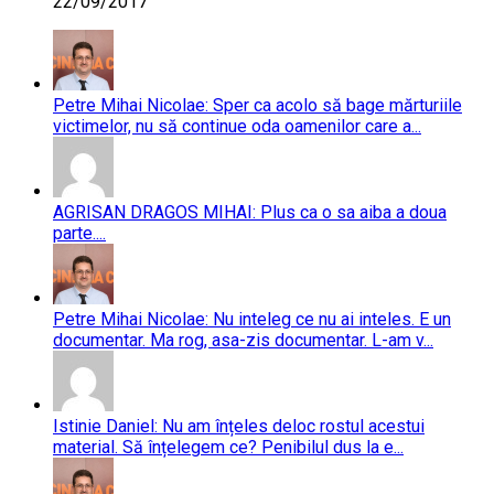
22/09/2017
Petre Mihai Nicolae: Sper ca acolo să bage mărturiile
victimelor, nu să continue oda oamenilor care a...
AGRISAN DRAGOS MIHAI: Plus ca o sa aiba a doua
parte....
Petre Mihai Nicolae: Nu inteleg ce nu ai inteles. E un
documentar. Ma rog, asa-zis documentar. L-am v...
Istinie Daniel: Nu am înțeles deloc rostul acestui
material. Să înțelegem ce? Penibilul dus la e...