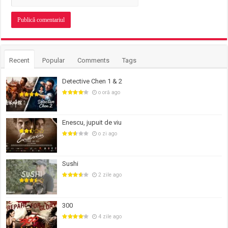
Recent
Popular
Comments
Tags
Detective Chen 1 & 2
o oră ago
Enescu, jupuit de viu
o zi ago
Sushi
2 zile ago
300
4 zile ago