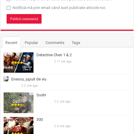
Notifică-mă prin email când sunt publicate articole noi.
Recent
Popular
Comments
Tags
Detective Chen 1 & 2
11 ore ago
Enescu, jupuit de viu
2 zile ago
Sushi
2 zile ago
300
4 zile ago