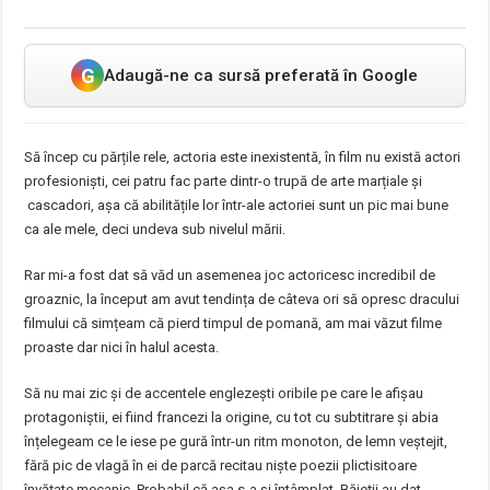
G
Adaugă-ne ca sursă preferată în Google
Să încep cu părțile rele, actoria este inexistentă, în film nu există actori
profesioniști, cei patru fac parte dintr-o trupă de arte marțiale și
cascadori, așa că abilitățile lor într-ale actoriei sunt un pic mai bune
ca ale mele, deci undeva sub nivelul mării.
Rar mi-a fost dat să văd un asemenea joc actoricesc incredibil de
groaznic, la început am avut tendința de câteva ori să opresc dracului
filmului că simțeam că pierd timpul de pomană, am mai văzut filme
proaste dar nici în halul acesta.
Să nu mai zic și de accentele englezești oribile pe care le afișau
protagoniștii, ei fiind francezi la origine, cu tot cu subtitrare și abia
înțelegeam ce le iese pe gură într-un ritm monoton, de lemn veștejit,
fără pic de vlagă în ei de parcă recitau niște poezii plictisitoare
învățate mecanic. Probabil că așa s-a și întâmplat. Băieții au dat