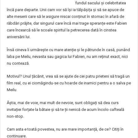
fundul sacului și celebritatea
încă pare departe. Unii cam vor să își ia tălpășița și să se apuce de
alte meserii care să le asigure niscai conținut în stomac în afară de
răbdări prăjite, dar singurul care încă mai trage speranțe este Fabien
care încearcă să le scoale spiritul la petrecerea dată în cinstea
aniversării lui.
Însă cineva îi urmărește cu mare atenție și le pătrunde în casă, punând
laba pe Meilu, nevasta sau gagica lui Fabien, nu am reținut exact, nici
nu contează.
Motivul? Unul țăcănit, vrea să se ajute de cei patru prieteni să tragă un
film real, cu ei ciomăgindu-se cu hoarde de inamici pentru a o salva pe
Meilu.
Ăștia, mai de voie, mai mult de nevoie, sunt obligați să dea curs
invitației forțate la bătaie și să te ții nenică de acum încolo cafteală
non-stop.
Cam asta e toată povestea, nu are mare importanță, de ce? Citiți în
continuare.