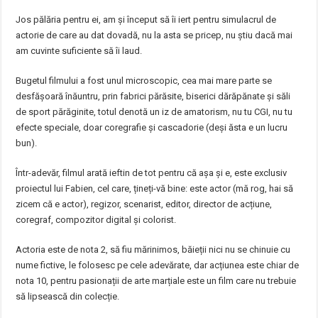
Jos pălăria pentru ei, am și început să îi iert pentru simulacrul de
actorie de care au dat dovadă, nu la asta se pricep, nu știu dacă mai
am cuvinte suficiente să îi laud.
Bugetul filmului a fost unul microscopic, cea mai mare parte se
desfășoară înăuntru, prin fabrici părăsite, biserici dărăpănate și săli
de sport părăginite, totul denotă un iz de amatorism, nu tu CGI, nu tu
efecte speciale, doar coregrafie și cascadorie (deși ăsta e un lucru
bun).
Într-adevăr, filmul arată ieftin de tot pentru că așa și e, este exclusiv
proiectul lui Fabien, cel care, țineți-vă bine: este actor (mă rog, hai să
zicem că e actor), regizor, scenarist, editor, director de acțiune,
coregraf, compozitor digital și colorist.
Actoria este de nota 2, să fiu mărinimos, băieții nici nu se chinuie cu
nume fictive, le folosesc pe cele adevărate, dar acțiunea este chiar de
nota 10, pentru pasionații de arte marțiale este un film care nu trebuie
să lipsească din colecție.