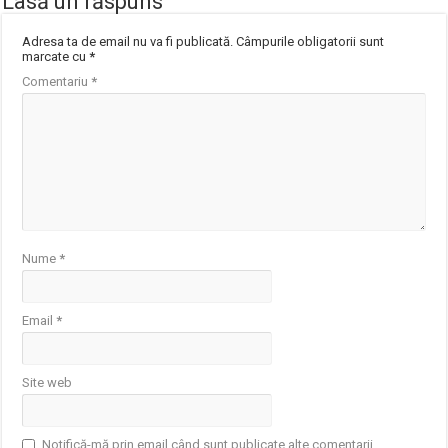
Lasă un răspuns
Adresa ta de email nu va fi publicată.
Câmpurile obligatorii sunt
marcate cu
*
Comentariu
*
Nume
*
Email
*
Site web
Notifică-mă prin email când sunt publicate alte comentarii.