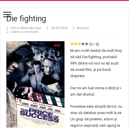
Die fighting
Petre Mihai Nicolae
25/07/2016
Acțiune
Leave a comment
(3 / 5)
M-am codit destul de mult timp
să văd Die fighting, probabil
99% dintre voi nici nu ați auzit
de acest film, și pe bună
dreptate.
Dar mi-am luat inima-n dinți și i-
am dat drumul.
Povestea este simplă de tot, nu
stau să detaliez prea mult la ea.
Un grup de prieteni, actori și
regizori aspiranți cam ajung la