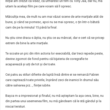
Inițial am crezut că visez, că urmăresc un film cu Tony Jaa, dar nu, mă
uitam la același film pe care voiam să îl opresc.
Măiculița mea, de mult nu am mai văzut scene de arte marțiale atât de
bune, și când se pornesc, apoi nu se mai opresc, o țin într-o bătută
cam de pe la minutul 15 până la final.
Nu știu cine dracu-s ăștia, nu știu ce au mâncat, dar e cert că se pricep
extrem de bine la arte marțiale.
Te scoate un pic din ritm actoria lor execrabilă, dar treci repede peste,
devine zgomot de fond pentru că bijuteria de coregrafie te
acaparează și uiți de tot și de toate.
Cei patru au stiluri diferite de luptă însă dintre ei se remarcă Fabien
care captează toate privirile, înșirând zeci de inamici în drumul său
către salvarea piz…, ființei iubite.
Bașca m-a impresionat și finalul, nu mă așteptam la așa ceva, bine, nu
din partea unui asemenea film, nu mă gândeam că le stă gândul și la
niscai twisturi.