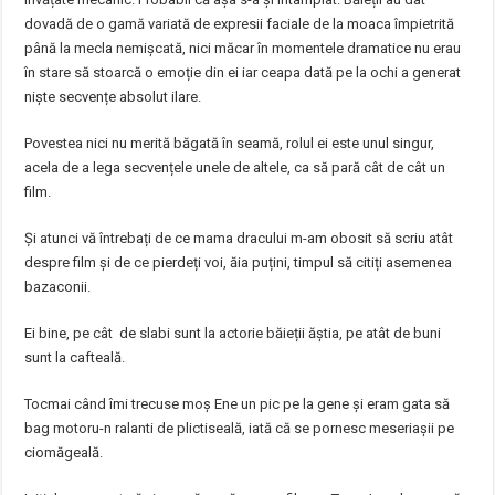
dovadă de o gamă variată de expresii faciale de la moaca împietrită
până la mecla nemișcată, nici măcar în momentele dramatice nu erau
în stare să stoarcă o emoție din ei iar ceapa dată pe la ochi a generat
niște secvențe absolut ilare.
Povestea nici nu merită băgată în seamă, rolul ei este unul singur,
acela de a lega secvențele unele de altele, ca să pară cât de cât un
film.
Și atunci vă întrebați de ce mama dracului m-am obosit să scriu atât
despre film și de ce pierdeți voi, ăia puțini, timpul să citiți asemenea
bazaconii.
Ei bine, pe cât de slabi sunt la actorie băieții ăștia, pe atât de buni
sunt la cafteală.
Tocmai când îmi trecuse moș Ene un pic pe la gene și eram gata să
bag motoru-n ralanti de plictiseală, iată că se pornesc meseriașii pe
ciomăgeală.