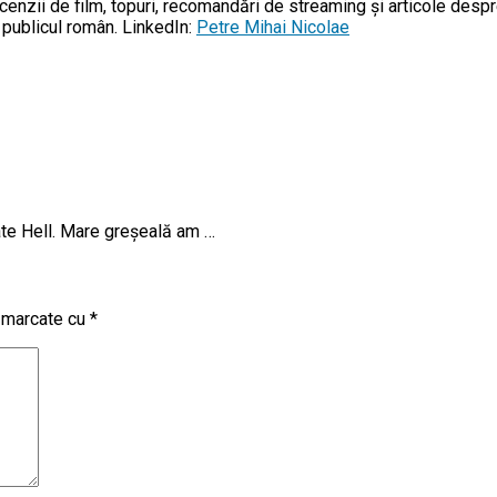
enzii de film, topuri, recomandări de streaming și articole despr
u publicul român. LinkedIn:
Petre Mihai Nicolae
ate Hell. Mare greșeală am …
t marcate cu
*