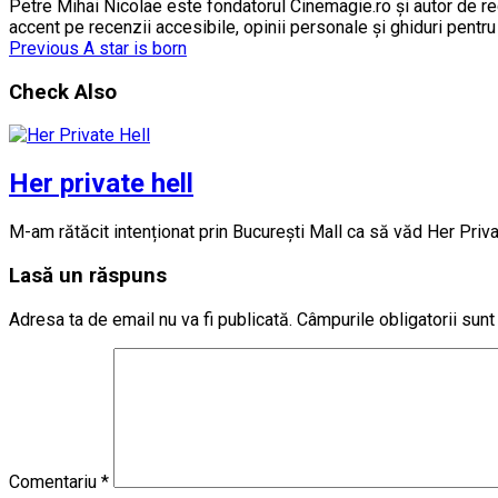
Petre Mihai Nicolae este fondatorul Cinemagie.ro și autor de rec
accent pe recenzii accesibile, opinii personale și ghiduri pentr
Previous
A star is born
Check Also
Her private hell
M-am rătăcit intenționat prin București Mall ca să văd Her Priv
Lasă un răspuns
Adresa ta de email nu va fi publicată.
Câmpurile obligatorii sun
Comentariu
*