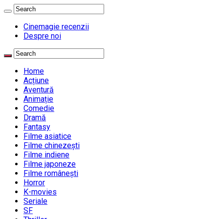
Cinemagie recenzii
Despre noi
Home
Acțiune
Aventură
Animație
Comedie
Dramă
Fantasy
Filme asiatice
Filme chinezești
Filme indiene
Filme japoneze
Filme românești
Horror
K-movies
Seriale
SF