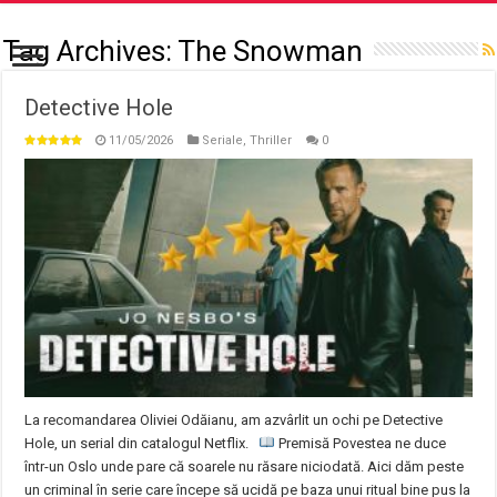
Tag Archives:
The Snowman
Detective Hole
11/05/2026
Seriale
,
Thriller
0
La recomandarea Oliviei Odăianu, am azvârlit un ochi pe Detective
Hole, un serial din catalogul Netflix.
Premisă Povestea ne duce
într-un Oslo unde pare că soarele nu răsare niciodată. Aici dăm peste
un criminal în serie care începe să ucidă pe baza unui ritual bine pus la