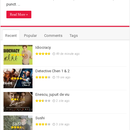
punct. …
Read More »
Recent
Popular
Comments
Tags
Idiocracy
49 de minute ago
Detective Chen 1 & 2
19 ore ago
Enescu, jupuit de viu
2 zile ago
Sushi
3 zile ago