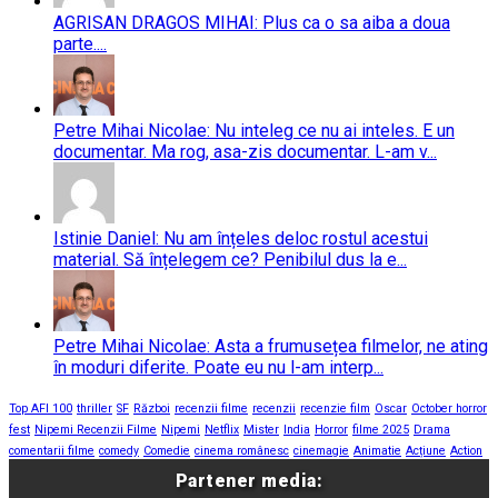
AGRISAN DRAGOS MIHAI: Plus ca o sa aiba a doua
parte....
Petre Mihai Nicolae: Nu inteleg ce nu ai inteles. E un
documentar. Ma rog, asa-zis documentar. L-am v...
Istinie Daniel: Nu am înțeles deloc rostul acestui
material. Să înțelegem ce? Penibilul dus la e...
Petre Mihai Nicolae: Asta a frumusețea filmelor, ne ating
în moduri diferite. Poate eu nu l-am interp...
Top AFI 100
thriller
SF
Război
recenzii filme
recenzii
recenzie film
Oscar
October horror
fest
Nipemi Recenzii Filme
Nipemi
Netflix
Mister
India
Horror
filme 2025
Drama
comentarii filme
comedy
Comedie
cinema românesc
cinemagie
Animatie
Acțiune
Action
Partener media: