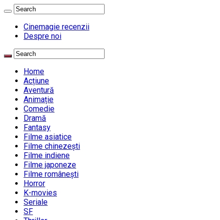
Cinemagie recenzii
Despre noi
Home
Acțiune
Aventură
Animație
Comedie
Dramă
Fantasy
Filme asiatice
Filme chinezești
Filme indiene
Filme japoneze
Filme românești
Horror
K-movies
Seriale
SF