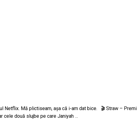
pul Netflix. Mă plictiseam, așa că i-am dat bice. 🎬 Straw – Pr
ar cele două slujbe pe care Janiyah …