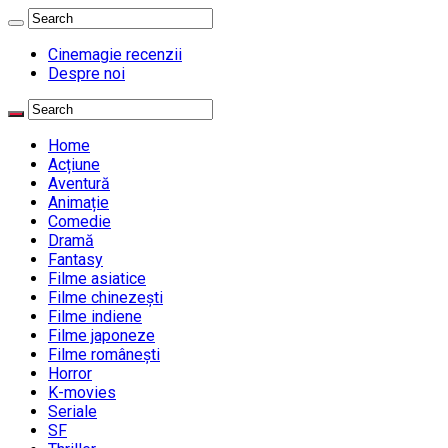
Cinemagie recenzii
Despre noi
Home
Acțiune
Aventură
Animație
Comedie
Dramă
Fantasy
Filme asiatice
Filme chinezești
Filme indiene
Filme japoneze
Filme românești
Horror
K-movies
Seriale
SF