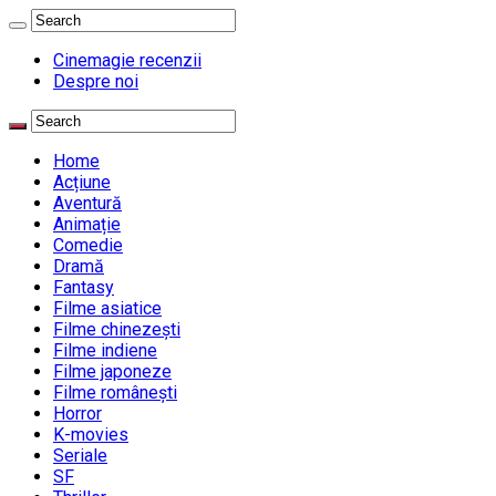
Cinemagie recenzii
Despre noi
Home
Acțiune
Aventură
Animație
Comedie
Dramă
Fantasy
Filme asiatice
Filme chinezești
Filme indiene
Filme japoneze
Filme românești
Horror
K-movies
Seriale
SF