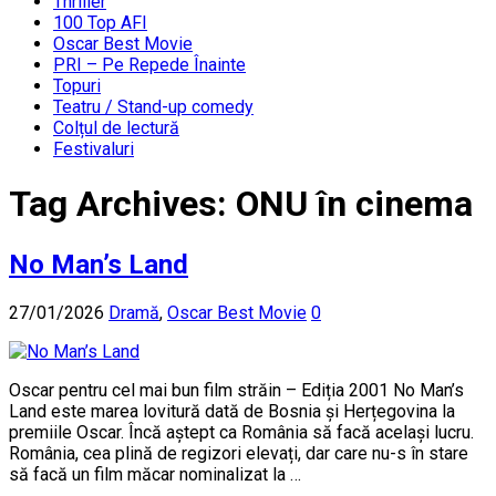
Thriller
100 Top AFI
Oscar Best Movie
PRI – Pe Repede Înainte
Topuri
Teatru / Stand-up comedy
Colțul de lectură
Festivaluri
Tag Archives:
ONU în cinema
No Man’s Land
27/01/2026
Dramă
,
Oscar Best Movie
0
Oscar pentru cel mai bun film străin – Ediția 2001 No Man’s
Land este marea lovitură dată de Bosnia și Herțegovina la
premiile Oscar. Încă aștept ca România să facă același lucru.
România, cea plină de regizori elevați, dar care nu-s în stare
să facă un film măcar nominalizat la …