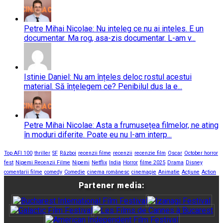
Petre Mihai Nicolae: Nu inteleg ce nu ai inteles. E un
documentar. Ma rog, asa-zis documentar. L-am v...
Istinie Daniel: Nu am înțeles deloc rostul acestui
material. Să înțelegem ce? Penibilul dus la e...
Petre Mihai Nicolae: Asta a frumusețea filmelor, ne ating
în moduri diferite. Poate eu nu l-am interp...
Top AFI 100
thriller
SF
Război
recenzii filme
recenzii
recenzie film
Oscar
October horror
fest
Nipemi Recenzii Filme
Nipemi
Netflix
India
Horror
filme 2025
Drama
Disney
comentarii filme
comedy
Comedie
cinema românesc
cinemagie
Animatie
Acțiune
Action
Partener media: