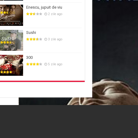
Enescu, jupuit de viu
2 zile ago
Sushi
3 zile ago
300
5 zile ago