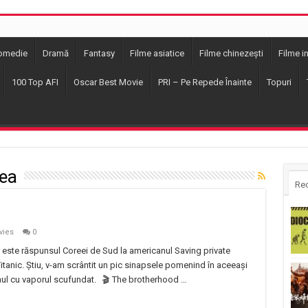
omedie
Dramă
Fantasy
Filme asiatice
Filme chinezești
Filme i
100 Top AFI
Oscar Best Movie
PRI – Pe Repede Înainte
Topuri
ea
Re
vies
0
este răspunsul Coreei de Sud la americanul Saving private
Titanic. Știu, v-am scrântit un pic sinapsele pomenind în aceeași
 unul cu vaporul scufundat. 🎬 The brotherhood …