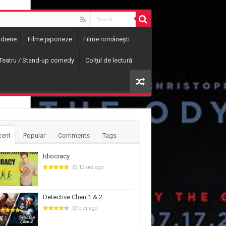
ndiene
Filme japoneze
Filme românești
Teatru / Stand-up comedy
Colțul de lectură
cent
Popular
Comments
Tags
Idiocracy
12 ore ago
Detective Chen 1 & 2
o zi ago