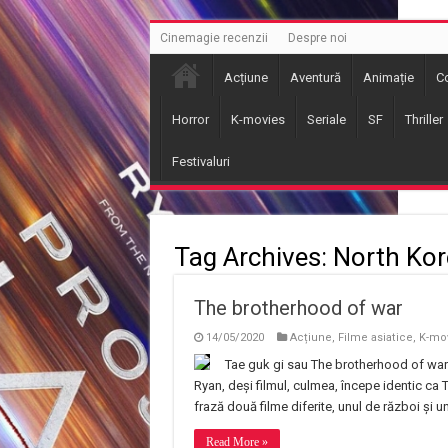
Cinemagie recenzii
Despre noi
Acțiune
Aventură
Animație
C
Horror
K-movies
Seriale
SF
Thriller
Festivaluri
Tag Archives:
North Kor
The brotherhood of war
14/05/2020
Acțiune
,
Filme asiatice
,
K-mo
Tae guk gi sau The brotherhood of war 
Ryan, deși filmul, culmea, începe identic ca 
frază două filme diferite, unul de război și
Read More »