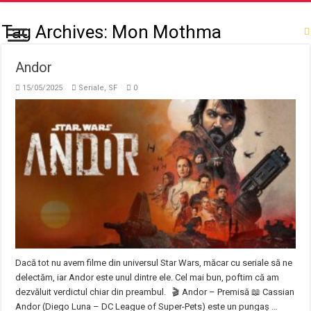
Tag Archives:
Mon Mothma
Andor
15/05/2025
Seriale
,
SF
0
Dacă tot nu avem filme din universul Star Wars, măcar cu seriale să ne
delectăm, iar Andor este unul dintre ele. Cel mai bun, poftim că am
dezvăluit verdictul chiar din preambul. 🎬 Andor – Premisă 📖 Cassian
Andor (Diego Luna – DC League of Super-Pets) este un pungaș …