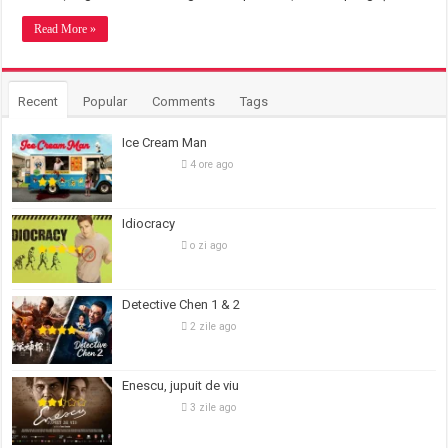
Read More »
Recent
Popular
Comments
Tags
Ice Cream Man
4 ore ago
Idiocracy
o zi ago
Detective Chen 1 & 2
2 zile ago
Enescu, jupuit de viu
3 zile ago