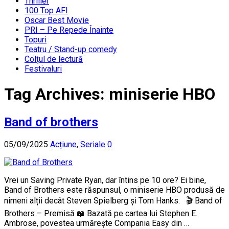
Thriller
100 Top AFI
Oscar Best Movie
PRI – Pe Repede Înainte
Topuri
Teatru / Stand-up comedy
Colțul de lectură
Festivaluri
Tag Archives:
miniserie HBO
Band of brothers
05/09/2025
Acțiune
,
Seriale
0
Vrei un Saving Private Ryan, dar întins pe 10 ore? Ei bine,
Band of Brothers este răspunsul, o miniserie HBO produsă de
nimeni alții decât Steven Spielberg și Tom Hanks. 🎬 Band of
Brothers – Premisă 📖 Bazată pe cartea lui Stephen E.
Ambrose, povestea urmărește Compania Easy din …