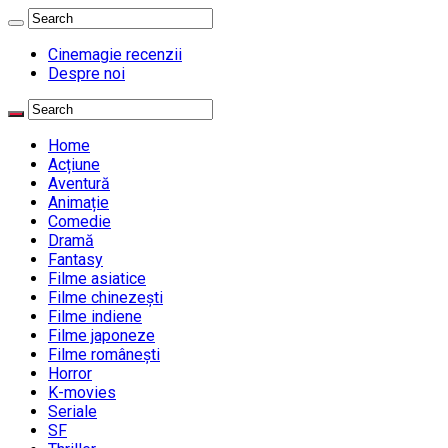
Cinemagie recenzii
Despre noi
Home
Acțiune
Aventură
Animație
Comedie
Dramă
Fantasy
Filme asiatice
Filme chinezești
Filme indiene
Filme japoneze
Filme românești
Horror
K-movies
Seriale
SF