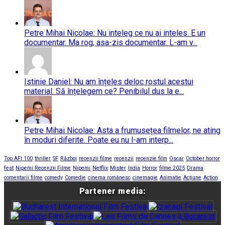
Petre Mihai Nicolae: Nu inteleg ce nu ai inteles. E un
documentar. Ma rog, asa-zis documentar. L-am v...
Istinie Daniel: Nu am înțeles deloc rostul acestui
material. Să înțelegem ce? Penibilul dus la e...
Petre Mihai Nicolae: Asta a frumusețea filmelor, ne ating
în moduri diferite. Poate eu nu l-am interp...
Top AFI 100
thriller
SF
Război
recenzii filme
recenzii
recenzie film
Oscar
October horror
fest
Nipemi Recenzii Filme
Nipemi
Netflix
Mister
India
Horror
filme 2025
Drama
comentarii filme
comedy
Comedie
cinema românesc
cinemagie
Animatie
Acțiune
Action
Partener media: