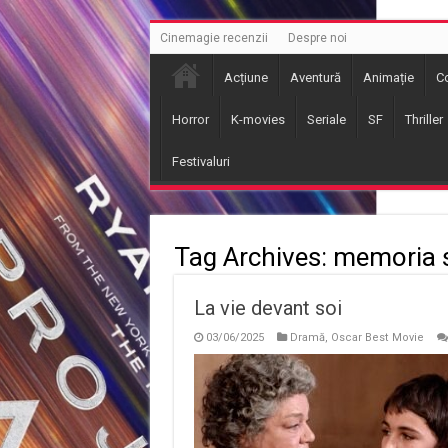
Cinemagie recenzii
Despre noi
Acțiune
Aventură
Animație
C
Horror
K-movies
Seriale
SF
Thriller
Festivaluri
Tag Archives:
memoria s
La vie devant soi
03/06/2025
Dramă
,
Oscar Best Movie