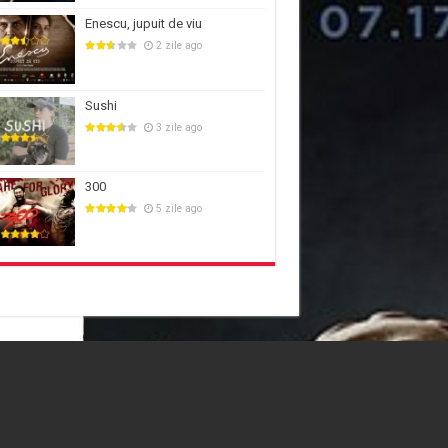
Enescu, jupuit de viu
2 zile ago
Sushi
3 zile ago
300
5 zile ago