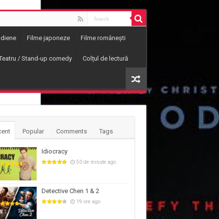
ndiene
Filme japoneze
Filme românești
Teatru / Stand-up comedy
Colțul de lectură
cent
Popular
Comments
Tags
Idiocracy
50 de minute ago
Detective Chen 1 & 2
19 ore ago