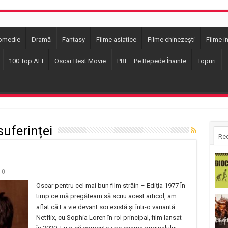
omedie
Dramă
Fantasy
Filme asiatice
Filme chinezești
Filme i
100 Top AFI
Oscar Best Movie
PRI – Pe Repede Înainte
Topuri
uferinței
Re
0
Oscar pentru cel mai bun film străin – Ediția 1977 În
timp ce mă pregăteam să scriu acest articol, am
aflat că La vie devant soi există și într-o variantă
Netflix, cu Sophia Loren în rol principal, film lansat