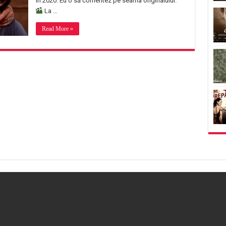
în 2020. Eu o să comentez pe seama originalului.
La …
Read More »