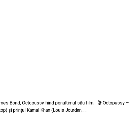
James Bond, Octopussy fiind penultimul său film. 🎬 Octopussy – 
op) și prințul Kamal Khan (Louis Jourdan, …