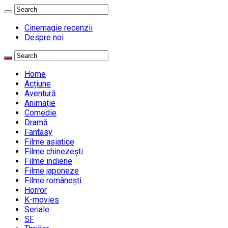
Cinemagie recenzii
Despre noi
Home
Acțiune
Aventură
Animație
Comedie
Dramă
Fantasy
Filme asiatice
Filme chinezești
Filme indiene
Filme japoneze
Filme românești
Horror
K-movies
Seriale
SF