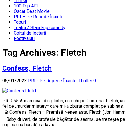
Thriller
100 Top AFI
Oscar Best Movie
PRI – Pe Repede Înainte
Topuri
Teatru / Stand-up comedy
Colțul de lectură
Festivaluri
Tag Archives:
Fletch
Confess, Fletch
05/01/2023
PRI - Pe Repede Înainte
,
Thriller
0
PRI 055 Am aruncat, din plictis, un ochi pe Confess, Fletch, un
fel de „murder mistery‟ care mi-a zburat complet pe sub nas.
🎬 Confess, Fletch – Premisă Nenea ăsta, Fletch (Jon Hamm
– Baby driver), de profesie băgător de seamă, se trezește pe
cap cu una bucată cadavru …