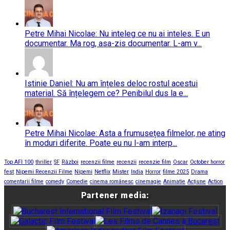
Petre Mihai Nicolae: Nu inteleg ce nu ai inteles. E un
documentar. Ma rog, asa-zis documentar. L-am v...
Istinie Daniel: Nu am înțeles deloc rostul acestui
material. Să înțelegem ce? Penibilul dus la e...
Petre Mihai Nicolae: Asta a frumusețea filmelor, ne ating
în moduri diferite. Poate eu nu l-am interp...
Top AFI 100
thriller
SF
Război
recenzii filme
recenzii
recenzie film
Oscar
October horror
fest
Nipemi Recenzii Filme
Nipemi
Netflix
Mister
India
Horror
filme 2025
Drama
comentarii filme
comedy
Comedie
cinema românesc
cinemagie
Animatie
Acțiune
Action
Partener media: