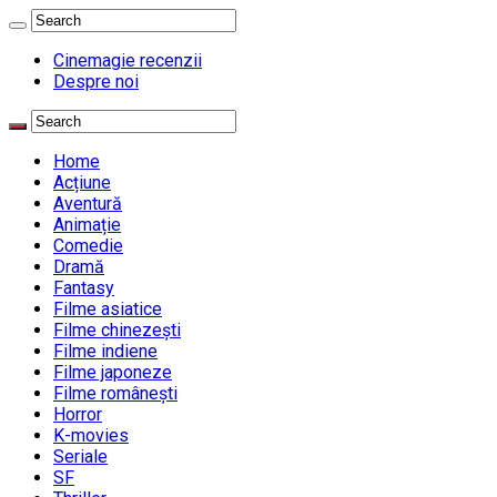
Cinemagie recenzii
Despre noi
Home
Acțiune
Aventură
Animație
Comedie
Dramă
Fantasy
Filme asiatice
Filme chinezești
Filme indiene
Filme japoneze
Filme românești
Horror
K-movies
Seriale
SF