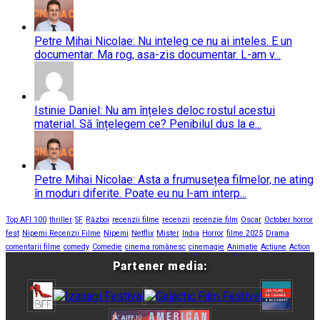
Petre Mihai Nicolae: Nu inteleg ce nu ai inteles. E un
documentar. Ma rog, asa-zis documentar. L-am v...
Istinie Daniel: Nu am înțeles deloc rostul acestui
material. Să înțelegem ce? Penibilul dus la e...
Petre Mihai Nicolae: Asta a frumusețea filmelor, ne ating
în moduri diferite. Poate eu nu l-am interp...
Top AFI 100
thriller
SF
Război
recenzii filme
recenzii
recenzie film
Oscar
October horror
fest
Nipemi Recenzii Filme
Nipemi
Netflix
Mister
India
Horror
filme 2025
Drama
comentarii filme
comedy
Comedie
cinema românesc
cinemagie
Animatie
Acțiune
Action
Partener media: