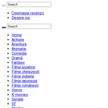
Cinemagie recenzii
Despre noi
Home
Acțiune
Aventură
Animație
Comedie
Dramă
Fantasy
Filme asiatice
Filme chinezești
Filme indiene
Filme japoneze
Filme românești
Horror
K-movies
Seriale
SF