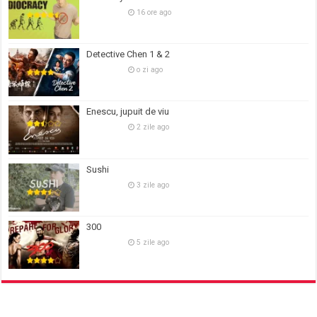
16 ore ago
Detective Chen 1 & 2
o zi ago
Enescu, jupuit de viu
2 zile ago
Sushi
3 zile ago
300
5 zile ago