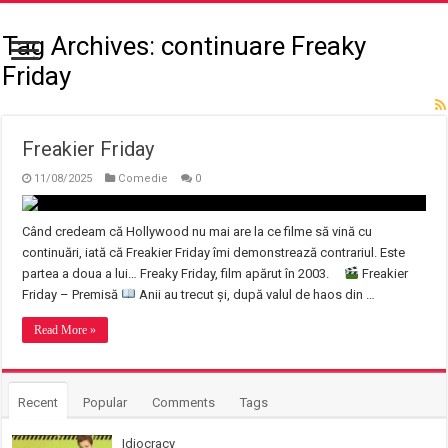
Tag Archives:
continuare Freaky
Friday
Freakier Friday
11/08/2025
Comedie
0
Când credeam că Hollywood nu mai are la ce filme să vină cu
continuări, iată că Freakier Friday îmi demonstrează contrariul. Este
partea a doua a lui… Freaky Friday, film apărut în 2003.
Freakier
Friday – Premisă
Anii au trecut și, după valul de haos din …
Read More »
Recent
Popular
Comments
Tags
Idiocracy