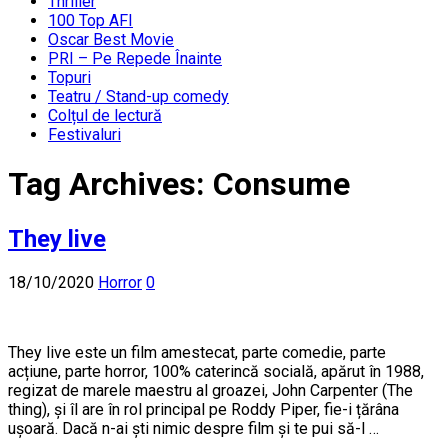
Thriller
100 Top AFI
Oscar Best Movie
PRI – Pe Repede Înainte
Topuri
Teatru / Stand-up comedy
Colțul de lectură
Festivaluri
Tag Archives:
Consume
They live
18/10/2020
Horror
0
They live este un film amestecat, parte comedie, parte
acțiune, parte horror, 100% caterincă socială, apărut în 1988,
regizat de marele maestru al groazei, John Carpenter (The
thing), și îl are în rol principal pe Roddy Piper, fie-i țărâna
ușoară. Dacă n-ai ști nimic despre film și te pui să-l …