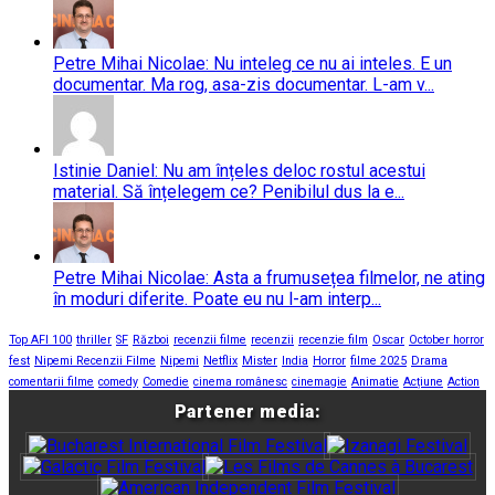
Petre Mihai Nicolae: Nu inteleg ce nu ai inteles. E un
documentar. Ma rog, asa-zis documentar. L-am v...
Istinie Daniel: Nu am înțeles deloc rostul acestui
material. Să înțelegem ce? Penibilul dus la e...
Petre Mihai Nicolae: Asta a frumusețea filmelor, ne ating
în moduri diferite. Poate eu nu l-am interp...
Top AFI 100
thriller
SF
Război
recenzii filme
recenzii
recenzie film
Oscar
October horror
fest
Nipemi Recenzii Filme
Nipemi
Netflix
Mister
India
Horror
filme 2025
Drama
comentarii filme
comedy
Comedie
cinema românesc
cinemagie
Animatie
Acțiune
Action
Partener media: