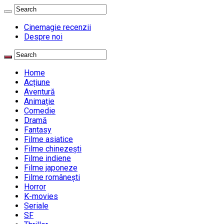
Cinemagie recenzii
Despre noi
Home
Acțiune
Aventură
Animație
Comedie
Dramă
Fantasy
Filme asiatice
Filme chinezești
Filme indiene
Filme japoneze
Filme românești
Horror
K-movies
Seriale
SF