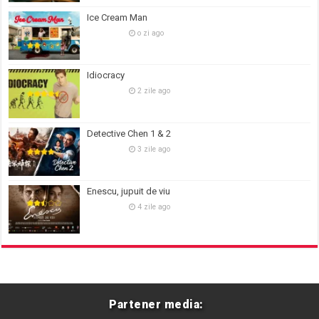
Ice Cream Man
o zi ago
Idiocracy
2 zile ago
Detective Chen 1 & 2
3 zile ago
Enescu, jupuit de viu
4 zile ago
Partener media: