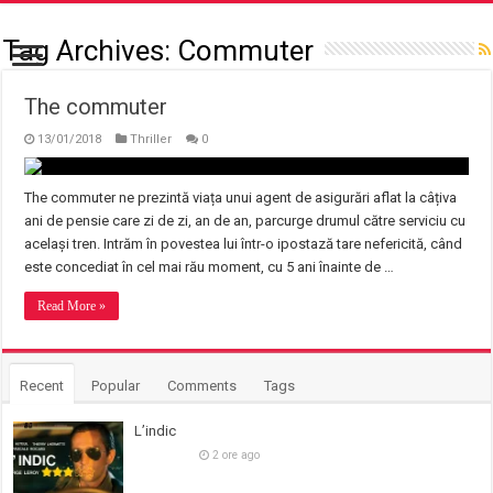
Tag Archives:
Commuter
The commuter
13/01/2018
Thriller
0
The commuter ne prezintă viața unui agent de asigurări aflat la câțiva
ani de pensie care zi de zi, an de an, parcurge drumul către serviciu cu
același tren. Intrăm în povestea lui într-o ipostază tare nefericită, când
este concediat în cel mai rău moment, cu 5 ani înainte de …
Read More »
Recent
Popular
Comments
Tags
L’indic
2 ore ago